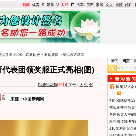
新闻
-
体育
-
S
-
娱乐
-
V
-
财经
-
IT
-
汽车
-
房产
-
家居
-
女人
-
视频
-
邮件
-
奥运频道-2008北京奥运会
>
奥运新闻
>
奥运官方新闻
新闻
网页
代表团领奖服正式亮相(图)
精 彩 新 闻
[
我来说两句
(261)
] [字号：
大
中
小
]
国奥18人
1
2
来源：中国新闻网
刘翔双腿估价13
前冠军变时尚美
各国领导人中的
粉丝盛传姚明在通
110米栏新纪录
伊拉克代表团抵京