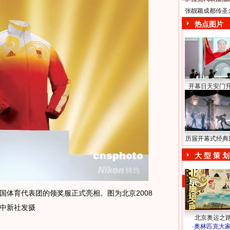
张靓颖成都传圣
热点图片
开幕日天安门
历届开幕式经典
大 型 策 划
国体育代表团的领奖服正式亮相。图为北京2008
中新社发摄
北京奥运之
·
奥林匹克大