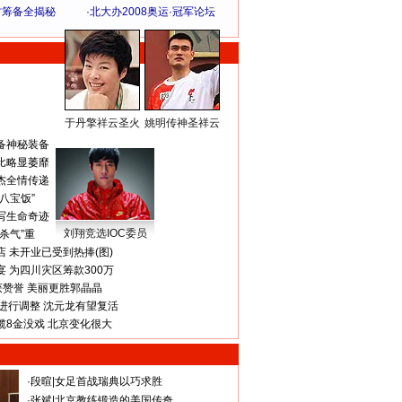
方筹备全揭秘
·
北大办2008奥运·冠军论坛
于丹擎祥云圣火
姚明传神圣祥云
体 育 热 点
备神秘装备
比略显萎靡
杰全情传递
八宝饭”
写生命奇迹
刘翔竞选IOC委员
杀气”重
 未开业已受到热捧(图)
 为四川灾区筹款300万
获赞誉 美丽更胜郭晶晶
进行调整 沈元龙有望复活
揽8金没戏 北京变化很大
·
段暄
|
女足首战瑞典以巧求胜
·
张斌
|
北京教练锻造的美国传奇