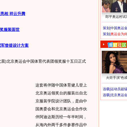
亮相 祥云升腾
郎平奥运村试
策划|
中国奥运金
奖服装面世
策划|
奥运会为
冠军曾提设计方案
晨)北京奥运会中国体育代表团领奖服十五日正式
火炬手演“色戒
这套将伴随中国体育健儿登上
连载|
运动员超
北京奥运领奖台的服装出自北
连载|
北京奥运
京服装学院设计团队，是由中
国奥委会和北京奥运会合作伙
伴阿迪达斯历经一年半时间，
从海内外两千多件参赛作品中