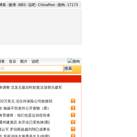
博客
-
微博
-
BBS
-
说吧
-
ChinaRen
-
搜狗
-
17173
博客
音乐
图片
说吧
名单调整 沈龙元最后时刻复活顶替吕建军
50万美元 没任何保险公司敢接招
3
女 杨扬不拒老外公开索吻（图）
4
体育健将：他们也是运动佼佼者
5
州建酒店 未开业已受热捧(图)
6
被认可 罗伯斯超越刘翔已成事实
7
 冒死训练女将秀美非凡(组图)