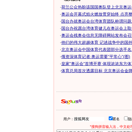
·
荷兰公众热盼该国国奥队登上北京奥运
·
奥运会开幕式焰火燃放贯穿始终 点亮整个
·
国台办就奥运会台湾体育团队称谓问题
·
国台办祝愿台湾体育健儿在奥运会上取
·
奥运会残奥会信息无障碍网站发布会召开
·
他们的伟大超越体育 记述战争中的国外奥
·
北京奥运会中国体育代表团部分选手名
·
俄资深体育记者:奥运需要"平常心"(图)
·
皇家"奥运会"首博开赛 体现浓浓东方
·
体育总局首次透露目标 北京奥运会金
用户：
匿名
*搜狗拼音输入法，中文处理