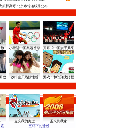
8
火振臂高呼 北京市传递线路公布
升旗
小董进中国奥运首球
开幕式中国旗手风采
回放
沙排宝贝热辣性感
游戏：和刘翔比跨栏
路
点亮我的奥运
圣火到我家
家庭
·
五环下的遗憾