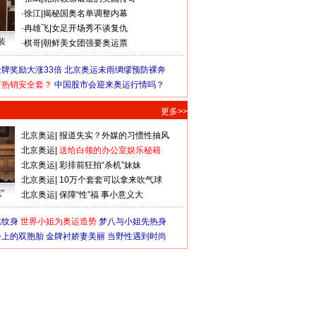
·
徐江
|
揭秘国奥名单调整内幕
·
冉雄飞
|
女足开场秀不谈复仇
装
·
棋哥
|
朝鲜美女团强要奥运票
牌奖励大涨33倍
北京奥运未雨绸缪预防裸奔
何热销安全套？
中国股市会迎来奥运行情吗？
更多>>
北京奥运
|
报道失实？外媒的习惯性抽风
北京奥运
|
送给白领的办公室娱乐秘籍
北京奥运
|
彩排前狂拍“杀机”妹妹
北京奥运
|
10万个套套可以拿来吹气球
”
北京奥运
|
保障“性”福 事小意义大
猛纹身
世界小姐为奥运造势
梦八与小姐先热身
会上的双胞胎
金牌衬娇妻美丽
当野性遇到时尚