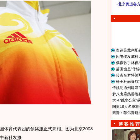
·
北京奥运各
奥 运 视 频
奥运足裁判配
闪电侠发威科
偶像歌手林俊
苗圃也是“什锦
传奇奎罗特续
枪王杜丽备战“
传姚明通州建酒店
梦八出席慈善晚宴
大马“跳水公主”
国奥18人名单将
索普：菲尔普斯
博 客 推 荐
国体育代表团的领奖服正式亮相。图为北京2008
中新社发摄