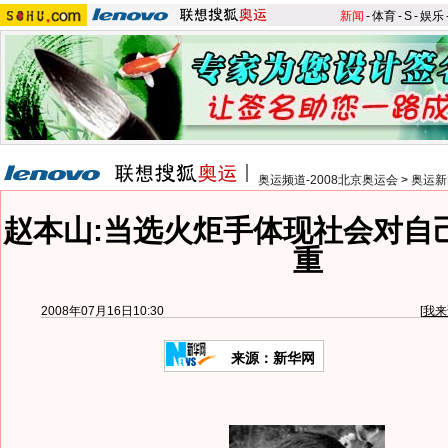
新闻
-
体育
-
S
-
娱乐
奥运频道-2008北京奥运会
>
奥运新
赵本山:当选火炬手体现社会对自
重
2008年07月16日10:30
[
我来
来源：新华网