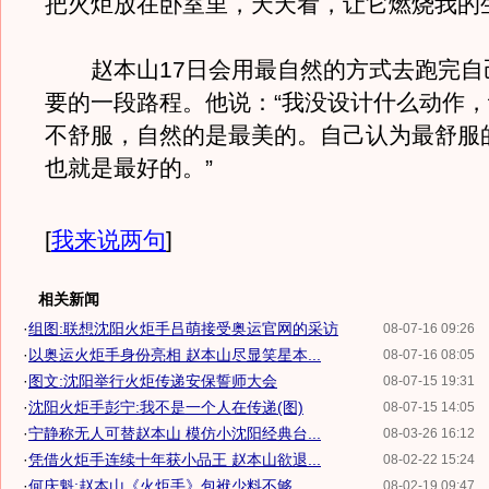
把火炬放在卧室里，天天看，让它燃烧我的
赵本山17日会用最自然的方式去跑完自
要的一段路程。他说：“我没设计什么动作
不舒服，自然的是最美的。自己认为最舒服
也就是最好的。”
[
我来说两句
]
相关新闻
·
组图:联想沈阳火炬手吕萌接受奥运官网的采访
08-07-16 09:26
·
以奥运火炬手身份亮相 赵本山尽显笑星本...
08-07-16 08:05
·
图文:沈阳举行火炬传递安保誓师大会
08-07-15 19:31
·
沈阳火炬手彭宁:我不是一个人在传递(图)
08-07-15 14:05
·
宁静称无人可替赵本山 模仿小沈阳经典台...
08-03-26 16:12
·
凭借火炬手连续十年获小品王 赵本山欲退...
08-02-22 15:24
·
何庆魁:赵本山《火炬手》包袱少料不够
08-02-19 09:47