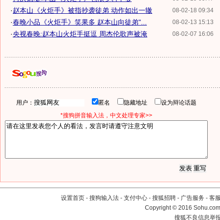
·
赵本山《火炬手》被指抄袭徒弟 动作如出一辙
08-02-18 09:34
·
春晚小品《火炬手》笑果多 赵本山向徒弟"...
08-02-13 15:13
·
央视春晚:赵本山火炬手挺逗 周杰伦歌声被淹
08-02-07 16:06
用户：
匿名
隐藏地址
设为辩论话题
*搜狗拼音输入法，中文处理专家>>
设置首页
-
搜狗输入法
-
支付中心
-
搜狐招聘
-
广告服务
-
客
Copyright
©
2016 Sohu.com 
搜狐不良信息举