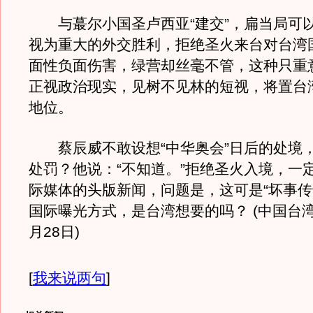
与蕞尔小国圣卢西亚“建交”，扁当局可
视为重大的外交胜利，拒绝圣火来台对台湾
面性负面伤害，绿营却丝毫不管，这种只重
正视政治现实，见树不见林的短视，将置台
地位。
蔡辰威不敢设想“中华奥会”日后的处境
处罚？他说：“不知道。”拒绝圣火入境，一
际媒体的头版新闻，问题是，这可是“坏事传
国际曝光方式，是台湾想要的吗？
(
中国台
月28日)
[
我来说两句
]