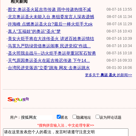
相关新闻
·
图文:奥运圣火延吉市传递 雨中传递热情不减
08-07-16 13:55
·
北京奥运圣火未能入台 奥组委发言人深表遗憾
08-07-16 11:34
·
许海峰 点燃奥运圣火台?最后一棒火炬手大pk
08-07-16 11:29
·
真人"五福娃"的奥运"圣火"梦
08-07-16 10:43
·
美女火炬手将在大连传圣火 讲述百姓奥运情结
08-07-16 10:39
·
马英九严防绿营借奥运闹事 民进党拟"作战...
08-07-16 10:34
·
圣火照我去战斗--访火炬手奥运举重冠军石智勇
08-07-16 10:18
·
天气原因奥运圣火在延吉推迟传递 下午14...
08-07-16 09:33
·
台湾民进党落选"立委"跳海 网友:去奥运跳水
08-01-30 16:06
更多关于
奥运 圣火
的新闻>>
用户：
匿名
隐藏地址
设为辩论话题
*搜狗拼音输入法，中文处理专家>>