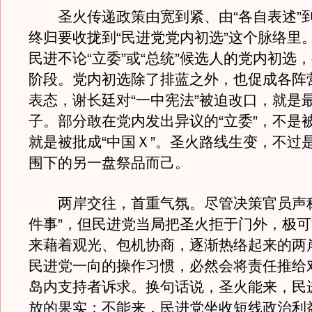
圣火传递政策由宽到紧、由“各自表述”
终归要收拢到“民进党党内初选”这个脉络里
民进不论“立委”或“总统”候选人的党内初选
阶段。党内初选除了排蓝之外，也促成各阵
表态，谢长廷对“一中宪法”被迫改口，就是
子。部分敢在党内发出异议的“立委”，不是被
就是被批成“中国Ｘ”。圣火路线生变，不过
围下的另一盘祭品而己。
两岸交往，首重气氛。尽管决策官员声称
件事”，但民进党当局把圣火拒于门外，极
来藉着观光、包机协商，逐渐热络起来的两
民进党一向的操作习惯，必然会将责任推给
岛内支持者诉求。换句话说，圣火能来，民
放的果实；不能来，民进党坐收短线政治利