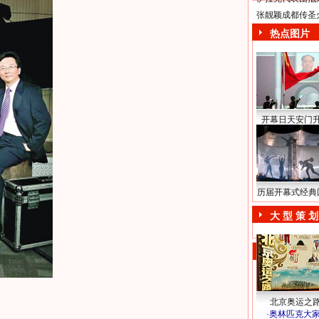
张靓颖成都传圣
热点图片
开幕日天安门
历届开幕式经典
大 型 策 划
北京奥运之
·
奥林匹克大