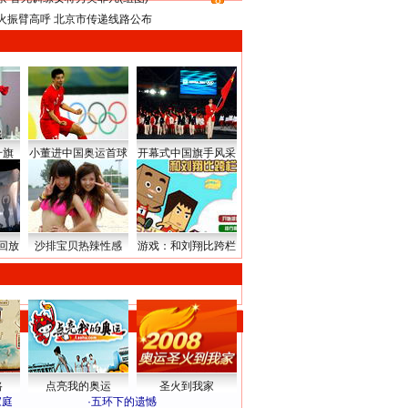
8
火振臂高呼 北京市传递线路公布
升旗
小董进中国奥运首球
开幕式中国旗手风采
回放
沙排宝贝热辣性感
游戏：和刘翔比跨栏
路
点亮我的奥运
圣火到我家
家庭
·
五环下的遗憾