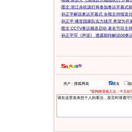
·
视频:奥运天气预报进入临战状态 开幕式当
·
图文:浙江余杭滚灯将参加奥运开幕式前文
·
孙正平解说奥运开幕式 央视主持报道
·
孙正平:播音国家队实力雄浑 希望为开
·
图文:CCTV奥运频道启动 著名节目主
·
孙正平写《声涯》 透露期待解说08奥
用户：
匿名
*搜狗拼音输入法，中文处理