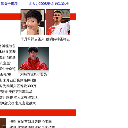
方筹备全揭秘
·
北大办2008奥运·冠军论坛
于丹擎祥云圣火
姚明传神圣祥云
体 育 热 点
备神秘装备
比略显萎靡
杰全情传递
八宝饭”
写生命奇迹
刘翔竞选IOC委员
杀气”重
 未开业已受到热捧(图)
 为四川灾区筹款300万
获赞誉 美丽更胜郭晶晶
进行调整 沈元龙有望复活
揽8金没戏 北京变化很大
·
段暄
|
女足首战瑞典以巧求胜
·
张斌
|
北京教练锻造的美国传奇