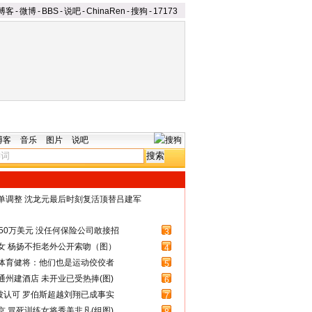
博客
-
微博
-
BBS
-
说吧
-
ChinaRen
-
搜狗
-
17173
博客
音乐
图片
说吧
名单调整 沈龙元最后时刻复活顶替吕建军
50万美元 没任何保险公司敢接招
3
女 杨扬不拒老外公开索吻（图）
4
体育健将：他们也是运动佼佼者
5
州建酒店 未开业已受热捧(图)
6
被认可 罗伯斯超越刘翔已成事实
7
 冒死训练女将秀美非凡(组图)