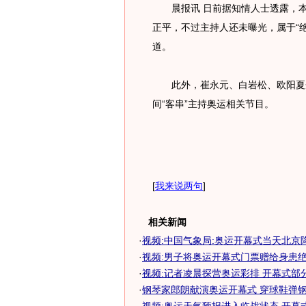
晨报讯 日前据知情人士透露，本
正平，不过主持人还未曝光，属于“
道。
此外，崔永元、白岩松、欧阳夏丹
间“客串”主持奥运相关节目。
[
我来说两句
]
相关新闻
·
视频:中国气象局:奥运开幕式当天北京降雨
·
视频:男子将奥运开幕式门票赠给身患
·
视频:记者凌晨探营奥运彩排 开幕式部分服
·
钢琴家郎朗献演奥运开幕式 穿球鞋弹钢