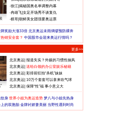
·
徐江
|
揭秘国奥名单调整内幕
·
冉雄飞
|
女足开场秀不谈复仇
装
·
棋哥
|
朝鲜美女团强要奥运票
牌奖励大涨33倍
北京奥运未雨绸缪预防裸奔
何热销安全套？
中国股市会迎来奥运行情吗？
更多>>
北京奥运
|
报道失实？外媒的习惯性抽风
北京奥运
|
送给白领的办公室娱乐秘籍
北京奥运
|
彩排前狂拍“杀机”妹妹
北京奥运
|
10万个套套可以拿来吹气球
”
北京奥运
|
保障“性”福 事小意义大
猛纹身
世界小姐为奥运造势
梦八与小姐先热身
会上的双胞胎
金牌衬娇妻美丽
当野性遇到时尚