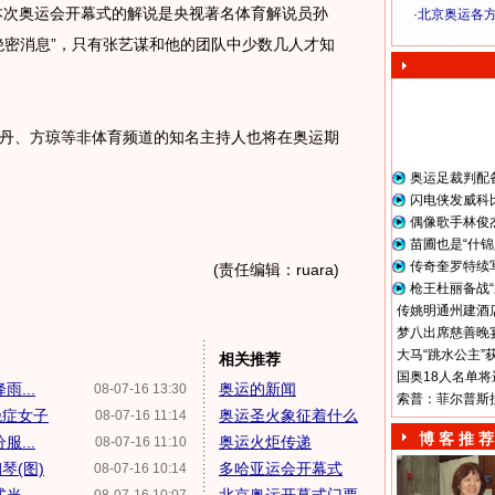
次奥运会开幕式的解说是央视著名体育解说员孙
·
北京奥运各
奥 运 视 频
绝密消息”，只有张艺谋和他的团队中少数几人才知
、方琼等非体育频道的知名主持人也将在奥运期
奥运足裁判配
闪电侠发威科
偶像歌手林俊
苗圃也是“什锦
传奇奎罗特续
(责任编辑：ruara)
枪王杜丽备战“
传姚明通州建酒店
梦八出席慈善晚宴
大马“跳水公主”
相关推荐
国奥18人名单将
...
奥运的新闻
08-07-16 13:30
索普：菲尔普斯
绝症女子
奥运圣火象征着什么
08-07-16 11:14
博 客 推 荐
...
奥运火炬传递
08-07-16 11:10
琴(图)
多哈亚运会开幕式
08-07-16 10:14