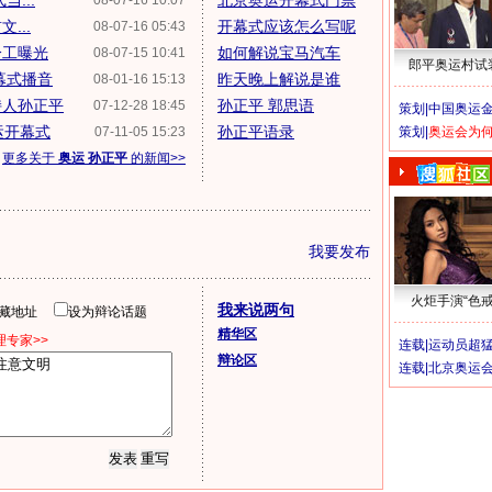
...
北京奥运开幕式门票
08-07-16 10:07
...
开幕式应该怎么写呢
08-07-16 05:43
分工曝光
如何解说宝马汽车
08-07-15 10:41
郎平奥运村试
幕式播音
昨天晚上解说是谁
08-01-16 15:13
持人孙正平
孙正平 郭思语
07-12-28 18:45
策划|
中国奥运金
运开幕式
孙正平语录
07-11-05 15:23
策划|
奥运会为
更多关于
奥运 孙正平
的新闻>>
我要发布
火炬手演“色戒
我来说两句
隐藏地址
设为辩论话题
精华区
专家>>
连载|
运动员超
辩论区
连载|
北京奥运