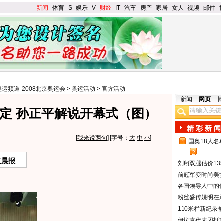
新闻
-
体育
-
S
-
娱乐
-
V
-
财经
-
IT
-
汽车
-
房产
-
家居
-
女人
-
视频
-
邮件
-
奥运频道-2008北京奥运会
>
奥运活动
>
官方活动
新闻
网页
定 孙正平解说开幕式（图）
精 彩 新 闻
[
我来说两句
] [字号：
大
中
小
]
国奥18人
1
2
汉晨报
刘翔双腿估价13
前冠军变时尚美
各国领导人中的
粉丝盛传姚明在通
110米栏新纪录
伊拉克代表团抵京