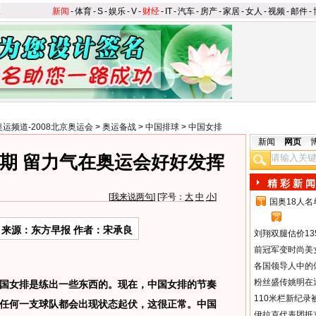
新闻
-
体育
-
S
-
娱乐
-
V
-
财经
-
IT
-
汽车
-
房产
-
家居
-
女人
-
视频
-
邮件
-
奥运频道-2008北京奥运会
>
奥运备战
>
中国排球
>
中国女排
新闻
网页
期 留力气在奥运会好好发挥
精 彩 新 闻
[
我来说两句
] [字号：
大
中
小
]
国奥18人
1
2
来源：东方早报 作者：宋承良
刘翔双腿估价13
前冠军变时尚美
各国领导人中的
粉丝盛传姚明在通
女排是练出一些东西的。现在，中国女排的节奏
110米栏新纪录
任何一支球队都会出现状态起伏，这很正常。中国
伊拉克代表团抵京