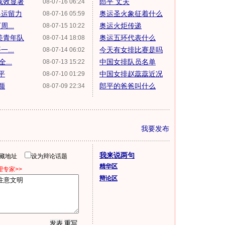
成效显著
郎平 丈夫
08-07-16 06:24
奥运留力
奥运圣火象征着什么
08-07-16 05:59
...
奥运火炬传递
08-07-15 10:22
美青年队
奥运五环代表什么
08-07-14 18:08
...
今天有女排比赛是吗
08-07-14 06:02
...
中国女排队员名单
08-07-13 15:22
平
中国女排赵蕊蕊近况
08-07-10 01:29
颜
郎平的爸爸叫什么
08-07-09 22:34
我要发布
我来说两句
隐藏地址
设为辩论话题
精华区
专家>>
辩论区