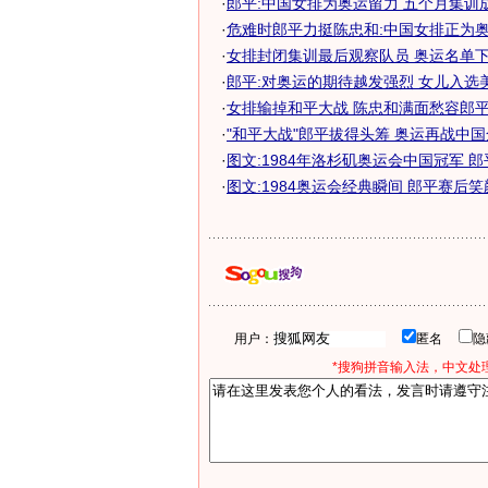
·
郎平:中国女排为奥运留力 五个月集训
·
危难时郎平力挺陈忠和:中国女排正为
·
女排封闭集训最后观察队员 奥运名单下周
·
郎平:对奥运的期待越发强烈 女儿入选
·
女排输掉和平大战 陈忠和满面愁容郎平一
·
"和平大战"郎平拔得头筹 奥运再战中国全
·
图文:1984年洛杉矶奥运会中国冠军 郎
·
图文:1984奥运会经典瞬间 郎平赛后笑
用户：
匿名
*搜狗拼音输入法，中文处理