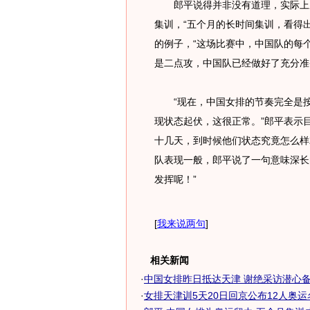
郎平说得并非没有道理，实际上从
集训，“五个月的长时间集训，看得
的例子，“这场比赛中，中国队的每
是二点攻，中国队已经做好了充分准
“现在，中国女排的节奏完全是按
现状态起伏，这很正常。”郎平表示
十几天，到时候他们状态究竟怎么样
队表现一般，郎平说了一句意味深长
发挥呢！”
[
我来说两句
]
相关新闻
·
中国女排昨日抵达天津 谢绝采访潜心
·
女排天津训5天20日回京公布12人奥运名