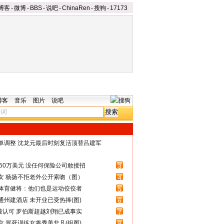
博客
-
微博
-
BBS
-
说吧
-
ChinaRen
-
搜狗
-
17173
博客
音乐
图片
说吧
名单调整 沈龙元最后时刻复活顶替吕建军
50万美元 没任何保险公司敢接招
3
女 杨扬不拒老外公开索吻（图）
4
体育健将：他们也是运动佼佼者
5
州建酒店 未开业已受热捧(图)
6
被认可 罗伯斯超越刘翔已成事实
7
 冒死训练女将秀美非凡(组图)