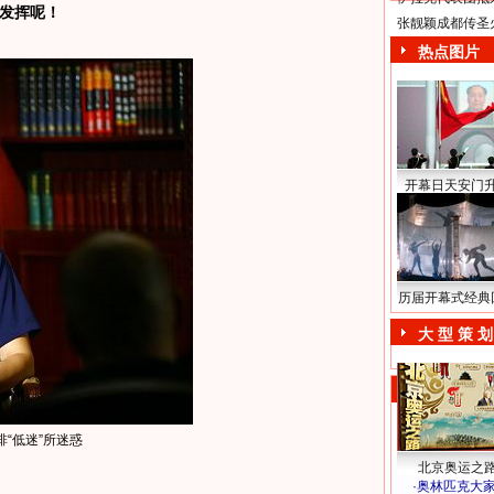
发挥呢！
张靓颖成都传圣
热点图片
开幕日天安门
历届开幕式经典
大 型 策 划
“低迷”所迷惑
北京奥运之
·
奥林匹克大