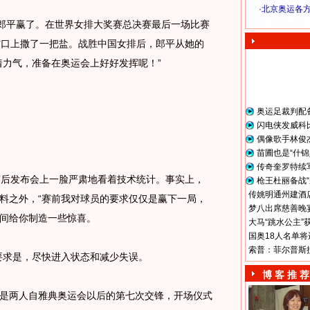
·
北京奥运各
奥 运 视 频
郎平赢了。在世界女排大奖赛总决赛最后一场比赛
伤口上撒了一把盐。战胜中国女排后，郎平从她的
着力气，准备在奥运会上好好发挥呢！”
奥运足裁判配
闪电侠发威科
偶像歌手林俊
苗圃也是“什锦
传奇奎罗特续
后发布会上一脸严肃地看着技术统计。事实上，
枪王杜丽备战“
传姚明通州建酒店
料之外，“赛前我对球员的要求仅仅是赢下一局，
梦八出席慈善晚宴
间给你制造一些惊喜。
大马“跳水公主”
国奥18人名单将
索普：菲尔普斯
要求是，尽快进入状态和减少失误。
博 客 推 荐
两人自雅典奥运会以后的第七次交锋，开场仪式