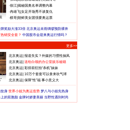
·
徐江
|
揭秘国奥名单调整内幕
·
冉雄飞
|
女足开场秀不谈复仇
装
·
棋哥
|
朝鲜美女团强要奥运票
牌奖励大涨33倍
北京奥运未雨绸缪预防裸奔
何热销安全套？
中国股市会迎来奥运行情吗？
更多>>
北京奥运
|
报道失实？外媒的习惯性抽风
北京奥运
|
送给白领的办公室娱乐秘籍
北京奥运
|
彩排前狂拍“杀机”妹妹
北京奥运
|
10万个套套可以拿来吹气球
”
北京奥运
|
保障“性”福 事小意义大
猛纹身
世界小姐为奥运造势
梦八与小姐先热身
会上的双胞胎
金牌衬娇妻美丽
当野性遇到时尚