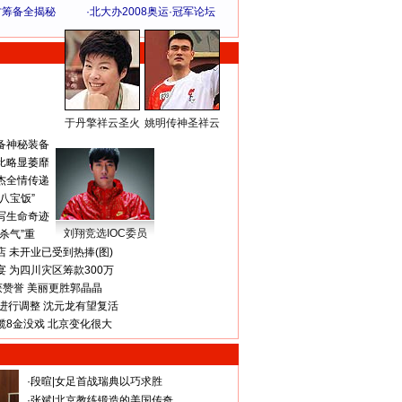
方筹备全揭秘
·
北大办2008奥运·冠军论坛
于丹擎祥云圣火
姚明传神圣祥云
体 育 热 点
备神秘装备
比略显萎靡
杰全情传递
八宝饭”
写生命奇迹
刘翔竞选IOC委员
杀气”重
 未开业已受到热捧(图)
 为四川灾区筹款300万
获赞誉 美丽更胜郭晶晶
进行调整 沈元龙有望复活
揽8金没戏 北京变化很大
·
段暄
|
女足首战瑞典以巧求胜
·
张斌
|
北京教练锻造的美国传奇