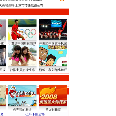
8
火振臂高呼 北京市传递线路公布
升旗
小董进中国奥运首球
开幕式中国旗手风采
回放
沙排宝贝热辣性感
游戏：和刘翔比跨栏
路
点亮我的奥运
圣火到我家
家庭
·
五环下的遗憾