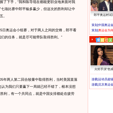
握了下手，“我和陈导现在都能更职业地来面对我
”七场比赛中郎平输多赢少，但这次的胜利却让中
郎平奥运村试
五。
策划|
中国奥运金
5日奥运会小组赛，对于两人之间的交锋，郎平看
策划|
奥运会为
我们的任务，就是尽可能带队取得胜利。”
火炬手演“色戒
05年两人第二回合较量中取得胜利，当时美国直落
连载|
运动员超
连载|
北京奥运
我也认为我们只要赢下一局就已经不错了，根本没想
场胜利，有一个共同点，就是中国女排都处在疲劳