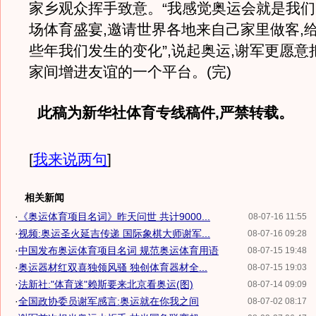
家乡观众挥手致意。“我感觉奥运会就是我
场体育盛宴,邀请世界各地来自己家里做客,
些年我们发生的变化”,说起奥运,谢军更愿意
家间增进友谊的一个平台。(完)
此稿为新华社体育专线稿件,严禁转载。
[
我来说两句
]
相关新闻
·
《奥运体育项目名词》昨天问世 共计9000...
08-07-16 11:55
·
视频:奥运圣火延吉传递 国际象棋大师谢军...
08-07-16 09:28
·
中国发布奥运体育项目名词 规范奥运体育用语
08-07-15 19:48
·
奥运器材红双喜独领风骚 独创体育器材全...
08-07-15 19:03
·
法新社:"体育迷"赖斯要来北京看奥运(图)
08-07-14 09:09
·
全国政协委员谢军感言:奥运就在你我之间
08-07-02 08:17