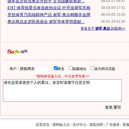
·
谢军首次担当奥运火炬手 甘当国象联赛超...
08-03-27 06:47
·
幻灯:体育组委员参加政协会议 叶乔波谢军亮相
08-03-09 17:51
·
竞技体育乃高端精神产品 谢军:奥运精髓非金牌
08-03-05 13:30
·
奥运商品走进民俗庙会 谢军等体育明星献...
06-01-29 01:26
更多关于
谢军 奥运
的新闻>>
用户：
匿名
隐藏地址
设为辩论话题
*搜狗拼音输入法，中文处理专家>>
设置首页
-
搜狗输入法
-
支付中心
-
搜狐招聘
-
广告服务
-
客