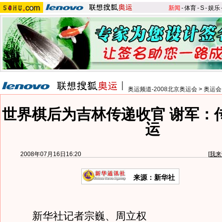
新闻
-
体育
-
S
-
娱乐
奥运频道-2008北京奥运会
>
奥运会
世界棋后为吉林传递收官 谢军：
运
2008年07月16日16:20
[
我来
来源：新华社
新华社记者宗巍、周立权