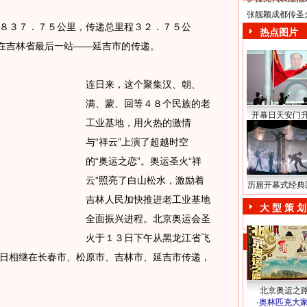
张靓颖成都传圣
３７．７５公里，传递总里程３２．７５公
热点图片
了在吉林省最后一站——延吉市的传递。
连日来，这个聚集汉、朝、
满、蒙、回等４８个民族的老
开幕日天安门
工业基地，用火热的激情
与“祥云”上演了超越时空
的“奥运之恋”。奥运圣火“祥
云”照亮了白山松水，激励着
历届开幕式经典
吉林人民加快推进老工业基地
大 型 策 划
全面振兴进程。北京奥运会圣
火于１３日下午从黑龙江省飞
日相继在长春市、松原市、吉林市、延吉市传递，
北京奥运之
·
奥林匹克大