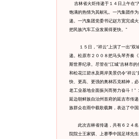
吉林省火炬传递于１４日上午在“汽
饱满的热情为其献礼。一汽集团作为
递。一汽集团党委书记赵方宽完成火
把民族汽车工业发展得更快。”
１５日，“祥云”上演了一出“双城
递。松原市２００８把马头琴齐奏《
斯世界纪录。尽管在“江城”吉林市
和松花江碧水及两岸美景仍令“祥云
快、更高、更强的奥林匹克精神，必
老工业基地全面振兴而努力奋斗！”
延边朝鲜族自治州首府的延吉市传递
族群众在雨中载歌载舞，表达了中国
此次吉林省传递，共有６２４名火
院院士王家骐、上赛季中国足球先生