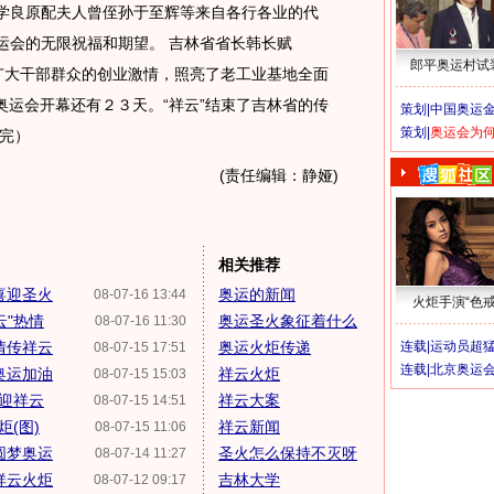
张学良原配夫人曾侄孙于至辉等来自各行各业的代
奥运会的无限祝福和期望。 吉林省省长韩长赋
郎平奥运村试
广大干部群众的创业激情，照亮了老工业基地全面
奥运会开幕还有２３天。“祥云”结束了吉林省的传
策划|
中国奥运金
策划|
奥运会为
完）
(责任编辑：静娅)
相关推荐
喜迎圣火
奥运的新闻
08-07-16 13:44
火炬手演“色戒
云"热情
奥运圣火象征着什么
08-07-16 11:30
情传祥云
奥运火炬传递
连载|
运动员超
08-07-15 17:51
连载|
北京奥运
奥运加油
祥云火炬
08-07-15 15:03
喜迎祥云
祥云大案
08-07-15 14:51
(图)
祥云新闻
08-07-15 11:06
圆梦奥运
圣火怎么保持不灭呀
08-07-14 11:27
祥云火炬
吉林大学
08-07-12 09:17