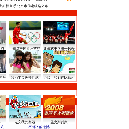
8
火振臂高呼 北京市传递线路公布
升旗
小董进中国奥运首球
开幕式中国旗手风采
回放
沙排宝贝热辣性感
游戏：和刘翔比跨栏
路
点亮我的奥运
圣火到我家
家庭
·
五环下的遗憾