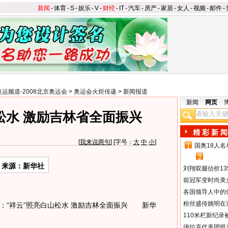
新闻
-
体育
-
S
-
娱乐
-
V
-
财经
-
IT
-
汽车
-
房产
-
家居
-
女人
-
视频
-
邮件
-
奥运频道-2008北京奥运会
>
奥运会火炬传递
>
新闻报道
新闻
网页
松水 激励吉林省全面振兴
精 彩 新 闻
[
我来说两句
] [字号：
大
中
小
]
国奥18人
1
2
来源：新华社
刘翔双腿估价13
前冠军变时尚美
各国领导人中的
粉丝盛传姚明在通
“祥云”照亮白山松水 激励吉林全面振兴 新华
110米栏新纪录
伊拉克代表团抵京