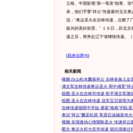
立格、中国影视“第一母亲”柏青、
表，他们手擎“祥云”传递着对北京
说：“奥运圣火在吉林传递，点燃了
振兴的美好前景。” １６日，距北京
递之后，将奔赴辽宁省继续传递。（
[
我来说两句
]
相关新闻
·
视频:白山松水飘落祥云 吉林各族儿女
·
满文军吉林传递奥运圣火 雨中感受"祥
·
组图:圣火在吉林市传递 歌手满文军激
·
组图:圣火在吉林传递 花车宝贝冒雨为
·
吉林传递细雨中开始 盛装"格格"列队
·
奥运"祥云"飘至松原 草原石油城喜传火炬
·
视频:吴强激动心情期盼圣火 传递祥云
·
图文:奥运火炬大庆市传递 胡志强接过