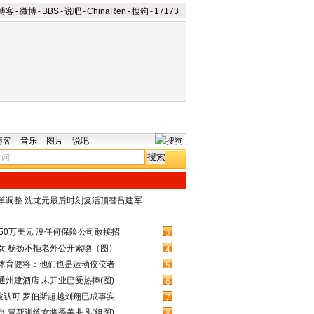
博客
-
微博
-
BBS
-
说吧
-
ChinaRen
-
搜狗
-
17173
博客
音乐
图片
说吧
名单调整 沈龙元最后时刻复活顶替吕建军
50万美元 没任何保险公司敢接招
3
女 杨扬不拒老外公开索吻（图）
4
体育健将：他们也是运动佼佼者
5
州建酒店 未开业已受热捧(图)
6
被认可 罗伯斯超越刘翔已成事实
7
 冒死训练女将秀美非凡(组图)