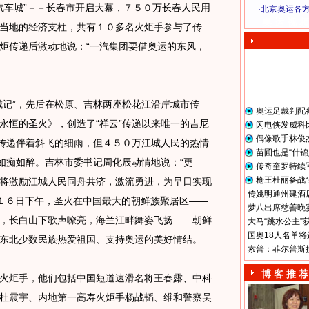
车城”－－长春市开启大幕，７５０万长春人民用
·
北京奥运各
奥 运 视 频
当地的经济支柱，共有１０多名火炬手参与了传
炬传递后激动地说：“一汽集团要借奥运的东风，
记”，先后在松原、吉林两座松花江沿岸城市传
奥运足裁判配
永恒的圣火》，创造了“祥云”传递以来唯一的吉尼
闪电侠发威科
偶像歌手林俊
的传递伴着斜飞的细雨，但４５０万江城人民的热情
苗圃也是“什锦
”如痴如醉。吉林市委书记周化辰动情地说：“更
传奇奎罗特续
枪王杜丽备战“
将激励江城人民同舟共济，激流勇进，为早日实现
传姚明通州建酒店
 １６日下午，圣火在中国最大的朝鲜族聚居区——
梦八出席慈善晚宴
，长白山下歌声嘹亮，海兰江畔舞姿飞扬……朝鲜
大马“跳水公主”
国奥18人名单将
东北少数民族热爱祖国、支持奥运的美好情结。
索普：菲尔普斯
博 客 推 荐
炬手，他们包括中国短道速滑名将王春露、中科
杜震宇、内地第一高寿火炬手杨战韬、维和警察吴