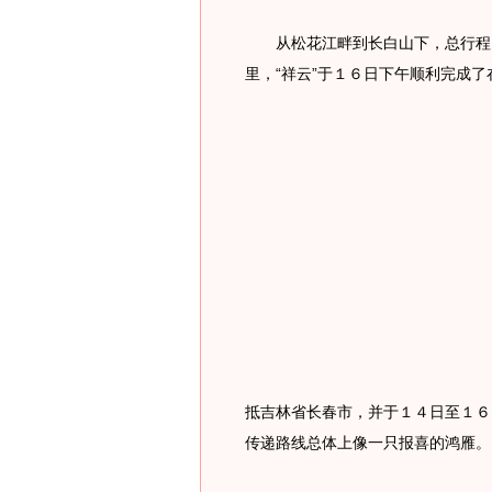
从松花江畔到长白山下，总行程８
里，“祥云”于１６日下午顺利完成
抵吉林省长春市，并于１４日至１６
传递路线总体上像一只报喜的鸿雁。