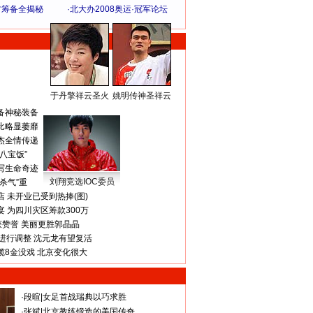
方筹备全揭秘
·
北大办2008奥运·冠军论坛
于丹擎祥云圣火
姚明传神圣祥云
体 育 热 点
备神秘装备
比略显萎靡
杰全情传递
八宝饭”
写生命奇迹
刘翔竞选IOC委员
杀气”重
 未开业已受到热捧(图)
 为四川灾区筹款300万
获赞誉 美丽更胜郭晶晶
进行调整 沈元龙有望复活
揽8金没戏 北京变化很大
·
段暄
|
女足首战瑞典以巧求胜
·
张斌
|
北京教练锻造的美国传奇