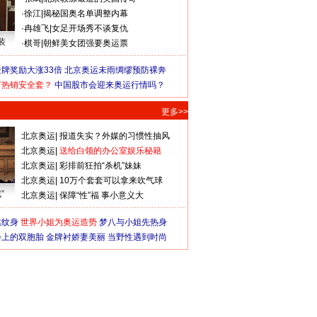
·
徐江
|
揭秘国奥名单调整内幕
·
冉雄飞
|
女足开场秀不谈复仇
装
·
棋哥
|
朝鲜美女团强要奥运票
牌奖励大涨33倍
北京奥运未雨绸缪预防裸奔
何热销安全套？
中国股市会迎来奥运行情吗？
更多>>
北京奥运
|
报道失实？外媒的习惯性抽风
北京奥运
|
送给白领的办公室娱乐秘籍
北京奥运
|
彩排前狂拍“杀机”妹妹
北京奥运
|
10万个套套可以拿来吹气球
”
北京奥运
|
保障“性”福 事小意义大
猛纹身
世界小姐为奥运造势
梦八与小姐先热身
会上的双胞胎
金牌衬娇妻美丽
当野性遇到时尚