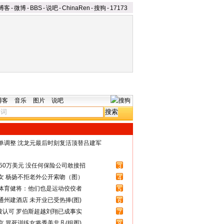
博客
-
微博
-
BBS
-
说吧
-
ChinaRen
-
搜狗
-
17173
博客
音乐
图片
说吧
名单调整 沈龙元最后时刻复活顶替吕建军
50万美元 没任何保险公司敢接招
3
女 杨扬不拒老外公开索吻（图）
4
体育健将：他们也是运动佼佼者
5
州建酒店 未开业已受热捧(图)
6
被认可 罗伯斯超越刘翔已成事实
7
 冒死训练女将秀美非凡(组图)