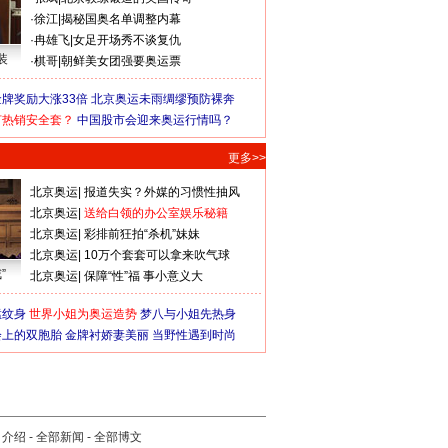
·
徐江
|
揭秘国奥名单调整内幕
·
冉雄飞
|
女足开场秀不谈复仇
装
·
棋哥
|
朝鲜美女团强要奥运票
牌奖励大涨33倍
北京奥运未雨绸缪预防裸奔
何热销安全套？
中国股市会迎来奥运行情吗？
更多>>
北京奥运
|
报道失实？外媒的习惯性抽风
北京奥运
|
送给白领的办公室娱乐秘籍
北京奥运
|
彩排前狂拍“杀机”妹妹
北京奥运
|
10万个套套可以拿来吹气球
”
北京奥运
|
保障“性”福 事小意义大
猛纹身
世界小姐为奥运造势
梦八与小姐先热身
会上的双胞胎
金牌衬娇妻美丽
当野性遇到时尚
司介绍
-
全部新闻
-
全部博文