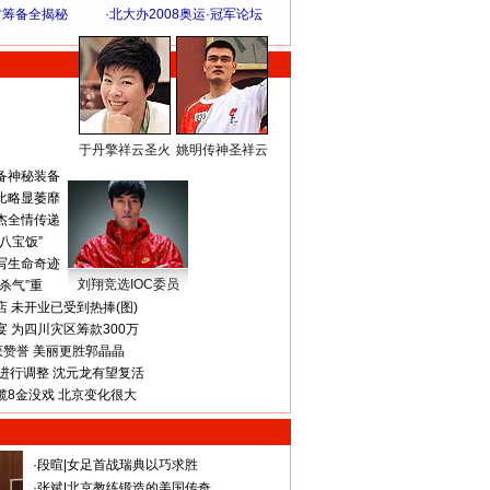
方筹备全揭秘
·
北大办2008奥运·冠军论坛
于丹擎祥云圣火
姚明传神圣祥云
体 育 热 点
备神秘装备
比略显萎靡
杰全情传递
八宝饭”
写生命奇迹
刘翔竞选IOC委员
杀气”重
 未开业已受到热捧(图)
 为四川灾区筹款300万
获赞誉 美丽更胜郭晶晶
进行调整 沈元龙有望复活
揽8金没戏 北京变化很大
·
段暄
|
女足首战瑞典以巧求胜
·
张斌
|
北京教练锻造的美国传奇