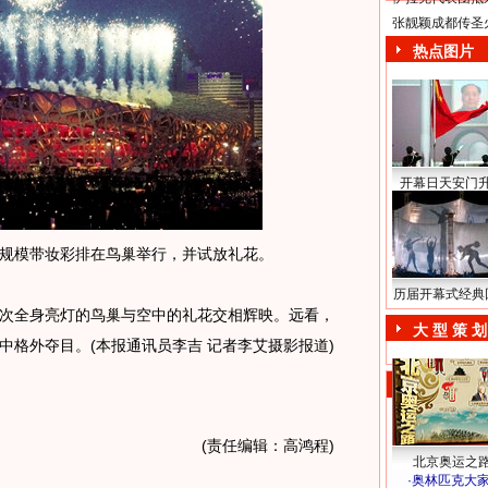
张靓颖成都传圣
热点图片
开幕日天安门
模带妆彩排在鸟巢举行，并试放礼花。
历届开幕式经典
全身亮灯的鸟巢与空中的礼花交相辉映。远看，
大 型 策 划
中格外夺目。(本报通讯员李吉 记者李艾摄影报道)
(责任编辑：高鸿程)
北京奥运之
·
奥林匹克大