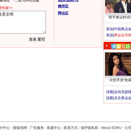
隐藏地址
设为辩论话题
精华区
专家>>
辩论区
郎平奥运村试
策划|
中国奥运金
策划|
奥运会为
火炬手演“色戒
连载|
运动员超
连载|
北京奥运
付中心
-
搜狐招聘
-
广告服务
-
客服中心
-
联系方式
-
保护隐私权
-
About SOHU
-
公