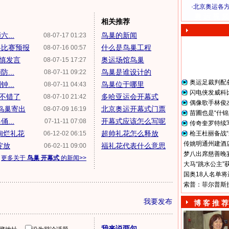
·
北京奥运各
奥 运 视 频
相关推荐
...
鸟巢的新闻
08-07-17 01:23
将比赛预报
什么是鸟巢工程
08-07-16 00:57
谨慎发言
奥运场馆鸟巢
08-07-15 17:27
...
鸟巢是谁设计的
08-07-11 09:22
奥运足裁判配
...
鸟巢位于哪里
08-07-11 04:43
闪电侠发威科
就不错了
多哈亚运会开幕式
08-07-10 21:42
偶像歌手林俊
鸟巢寄出
北京奥运开幕式门票
08-07-09 16:19
苗圃也是“什锦
...
开幕式应该怎么写呢
07-11-11 07:08
传奇奎罗特续
绚烂礼花
超帅礼花怎么释放
06-12-02 06:15
枪王杜丽备战“
传姚明通州建酒店
绽放
福礼花代表什么意思
06-02-11 09:00
梦八出席慈善晚宴
更多关于
鸟巢 开幕式
的新闻>>
大马“跳水公主”
国奥18人名单将
索普：菲尔普斯
我要发布
博 客 推 荐
我来说两句