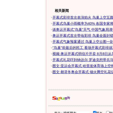
相关新闻
·
开幕式彩排首次表演焰火 鸟巢上空五颜六
·
开幕式鸟巢小雨概率为40% 各国专家
·
谈奥运开幕式"鸟巢"天气 中国气象局
·
奥运开幕式首次带妆彩排 鸟巢全面封锁防
·
开幕式气象预案通过 鸟巢上空云图一刻钟
·
"鸟巢"前最后的民工 看场开幕式彩排
·
视频:奥运开幕式明信片开卖 8月8日从
·
开幕式礼花吓到纳达尔 罗迪克想带兵马俑
·
图文:亚运会开幕式 哈里发体育场上空
·
图文:都灵冬奥会开幕式 烟火腾空礼花