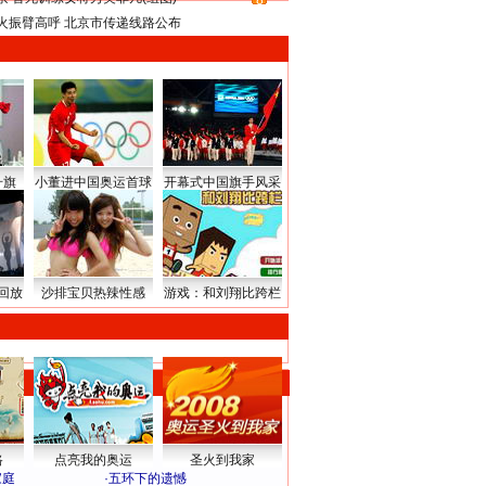
8
火振臂高呼 北京市传递线路公布
升旗
小董进中国奥运首球
开幕式中国旗手风采
回放
沙排宝贝热辣性感
游戏：和刘翔比跨栏
路
点亮我的奥运
圣火到我家
家庭
·
五环下的遗憾