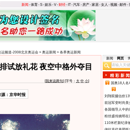
新闻
-
体育
-
S
-
娱乐
-
V
-
财经
-
IT
-
汽车
-
房产
-
家居
-
女人
-
视频
-
邮件
-
奥运频道-2008北京奥运会
>
奥运新闻
>
各界奥运新闻
新闻
网页
排试放礼花 夜空中格外夺目
精 彩 新 闻
[
我来说两句
] [字号：
大
中
小
]
国奥18人
1
2
来源：京华时报
刘翔双腿估价13
前冠军变时尚美
各国领导人中的
粉丝盛传姚明在通
110米栏新纪录
伊拉克代表团抵京