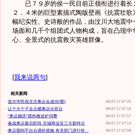
已７９岁的侯一民目前正领衔进行着长
２．４米的巨型素描式陶版壁画《抗震壮歌
幅纪实性、史诗般的作品，由汶川大地震中
场面和几千个组团式人物构成，旨在凸现中
心、全景式的抗震救灾英雄群像。
[
我来说两句
]
相关新闻
·
首尔市民祝北京奥运会成功(图)
08-07-17 07:25
·
让个大个子去点燃奥运火炬台
08-07-17 07:18
·
"奥运婚庆"搅热微波炉消费
08-07-17 07:17
·
备战奥运最后阶段 京城商业呈三大新特点
08-07-17 07:14
·
奥运期间不出台调价措施 有关部门进行价...
08-07-17 07:09