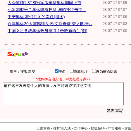
·
大众速腾1.8TSI冠军版车型奥运期间上市
08-07-17 07:09
·
小罗加盟米兰奥运障碍扫除 与帕托冲击中...
08-07-17 07:07
·
平安奥运 我们共同的责任(组图)
08-07-17 07:06
·
百年奥运20大震撼镜头:欧文斯奇迹 梦之队神话
08-07-17 07:02
·
中国女足备战奥运热身赛 3-1击败新西兰(图)
08-07-17 07:00
用户：
匿名
隐藏地址
设为辩论话题
*搜狗拼音输入法，中文处理专家>>
设置首页
-
搜狗输入法
-
支付中心
-
搜狐招聘
-
广告服务
-
客