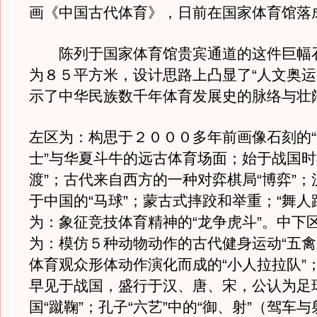
画《中国古代体育》，日前在国家体育馆落
陈列于国家体育馆贵宾通道的这件巨幅
为８５平方米，设计思路上凸显了“人文奥运
示了中华民族数千年体育发展史的脉络与壮
左区为：构思于２０００多年前画像石刻的
士”与华夏斗牛的远古体育场面；始于战国时
渡”；古代来自西方的一种对弈棋局“博弈”
于中国的“马球”；蒙古式摔跤和举重；“舞人
为：象征竞技体育精神的“龙争虎斗”。中下
为：模仿５种动物动作的古代健身运动“五禽
体育观众形体动作演化而成的“小人拉拉队”
早见于战国，盛行于汉、唐、宋，公认为足
国“蹴鞠”；孔子“六艺”中的“御、射”（驾车