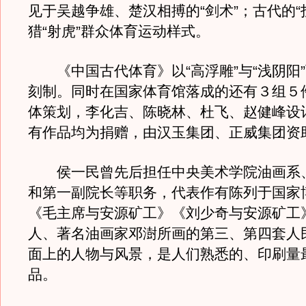
见于吴越争雄、楚汉相搏的“剑术”；古代的“
猎“射虎”群众体育运动样式。
《中国古代体育》以“高浮雕”与“浅阴阳
刻制。同时在国家体育馆落成的还有３组５
体策划，李化吉、陈晓林、杜飞、赵健峰设
有作品均为捐赠，由汉玉集团、正威集团资
侯一民曾先后担任中央美术学院油画系
和第一副院长等职务，代表作有陈列于国家
《毛主席与安源矿工》《刘少奇与安源矿工
人、著名油画家邓澍所画的第三、第四套人
面上的人物与风景，是人们熟悉的、印刷量
品。