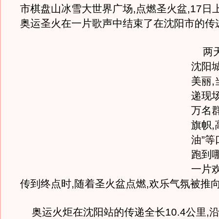
市棋盘山冰雪大世界广场,点燃圣火盆,17日上
奥运圣火在一片歌声中结束了在沈阳市的传
两天
沈阳
美丽
递现
万名
旗帜,
油”
跑到
一片
传到终点时,随着圣火盆点燃,欢乐气氛被推
奥运火炬在沈阳站的传递全长10.4公里,