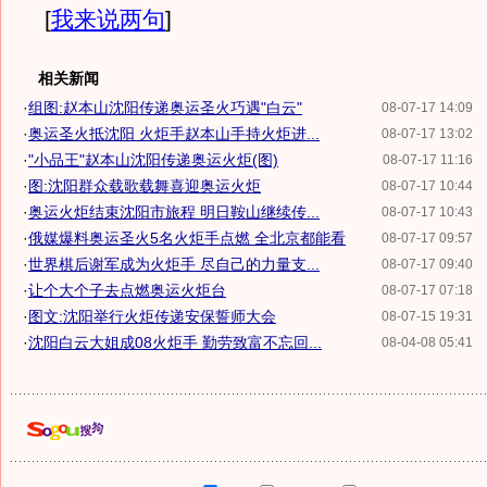
[
我来说两句
]
相关新闻
·
组图:赵本山沈阳传递奥运圣火巧遇"白云"
08-07-17 14:09
·
奥运圣火抵沈阳 火炬手赵本山手持火炬进...
08-07-17 13:02
·
"小品王"赵本山沈阳传递奥运火炬(图)
08-07-17 11:16
·
图:沈阳群众载歌载舞喜迎奥运火炬
08-07-17 10:44
·
奥运火炬结束沈阳市旅程 明日鞍山继续传...
08-07-17 10:43
·
俄媒爆料奥运圣火5名火炬手点燃 全北京都能看
08-07-17 09:57
·
世界棋后谢军成为火炬手 尽自己的力量支...
08-07-17 09:40
·
让个大个子去点燃奥运火炬台
08-07-17 07:18
·
图文:沈阳举行火炬传递安保誓师大会
08-07-15 19:31
·
沈阳白云大姐成08火炬手 勤劳致富不忘回...
08-04-08 05:41