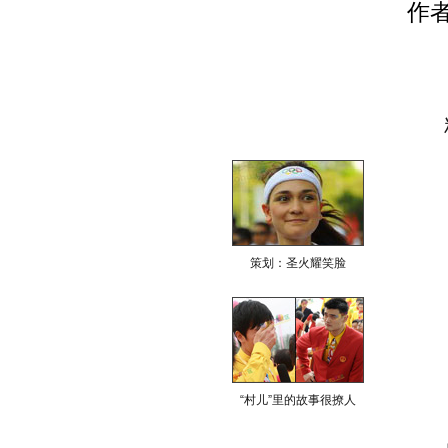
作
策划：圣火耀笑脸
“村儿”里的故事很撩人