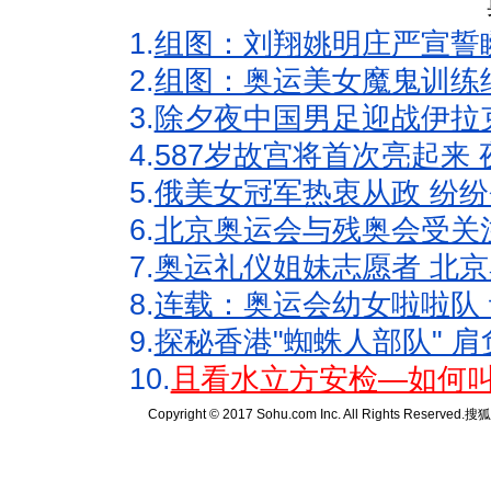
1.
组图：刘翔姚明庄严宣誓
2.
组图：奥运美女魔鬼训练
3.
除夕夜中国男足迎战伊拉
4.
587岁故宫将首次亮起来
5.
俄美女冠军热衷从政 纷纷
6.
北京奥运会与残奥会受关
7.
奥运礼仪姐妹志愿者 北京
8.
连载：奥运会幼女啦啦队 
9.
探秘香港"蜘蛛人部队" 肩
10.
且看水立方安检—如何叫
Copyright © 2017 Sohu.com Inc. All Rights Reserved