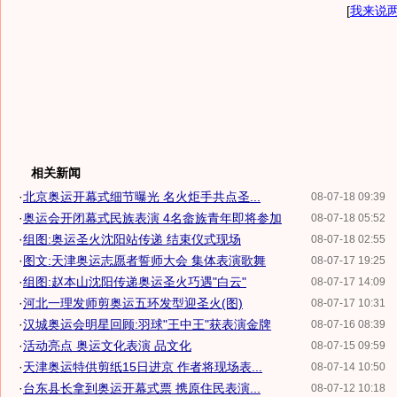
[
我来说
相关新闻
·
北京奥运开幕式细节曝光 名火炬手共点圣...
08-07-18 09:39
·
奥运会开闭幕式民族表演 4名畲族青年即将参加
08-07-18 05:52
·
组图:奥运圣火沈阳站传递 结束仪式现场
08-07-18 02:55
·
图文:天津奥运志愿者誓师大会 集体表演歌舞
08-07-17 19:25
·
组图:赵本山沈阳传递奥运圣火巧遇"白云"
08-07-17 14:09
·
河北一理发师剪奥运五环发型迎圣火(图)
08-07-17 10:31
·
汉城奥运会明星回顾:羽球"王中王"获表演金牌
08-07-16 08:39
·
活动亮点 奥运文化表演 品文化
08-07-15 09:59
·
天津奥运特供剪纸15日进京 作者将现场表...
08-07-14 10:50
·
台东县长拿到奥运开幕式票 携原住民表演...
08-07-12 10:18