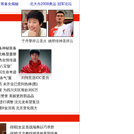
方筹备全揭秘
·
北大办2008奥运·冠军论坛
于丹擎祥云圣火
姚明传神圣祥云
体 育 热 点
备神秘装备
比略显萎靡
杰全情传递
八宝饭”
写生命奇迹
刘翔竞选IOC委员
杀气”重
 未开业已受到热捧(图)
 为四川灾区筹款300万
获赞誉 美丽更胜郭晶晶
进行调整 沈元龙有望复活
揽8金没戏 北京变化很大
·
段暄
|
女足首战瑞典以巧求胜
·
张斌
|
北京教练锻造的美国传奇