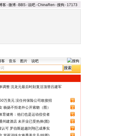
博客
-
微博
-
BBS
-
说吧
-
ChinaRen
-
搜狗
-
17173
博客
音乐
图片
说吧
名单调整 沈龙元最后时刻复活顶替吕建军
50万美元 没任何保险公司敢接招
3
女 杨扬不拒老外公开索吻（图）
4
体育健将：他们也是运动佼佼者
5
州建酒店 未开业已受热捧(图)
6
被认可 罗伯斯超越刘翔已成事实
7
 冒死训练女将秀美非凡(组图)