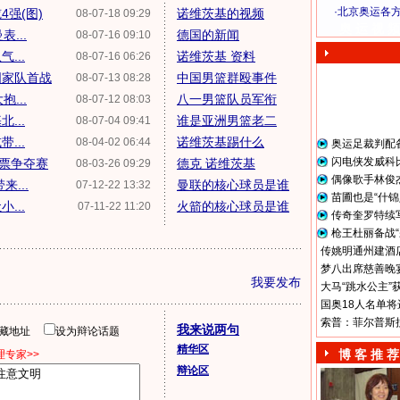
·
北京奥运各
强(图)
诺维茨基的视频
08-07-18 09:29
奥 运 视 频
...
德国的新闻
08-07-16 09:10
...
诺维茨基 资料
08-07-16 06:26
国家队首战
中国男篮群殴事件
08-07-13 08:28
...
八一男篮队员军衔
08-07-12 08:03
...
谁是亚洲男篮老二
08-07-04 09:41
...
诺维茨基踢什么
08-04-02 06:44
奥运足裁判配
闪电侠发威科
票争夺赛
德克 诺维茨基
08-03-26 09:29
偶像歌手林俊
...
曼联的核心球员是谁
07-12-22 13:32
苗圃也是“什锦
...
火箭的核心球员是谁
07-11-22 11:20
传奇奎罗特续
枪王杜丽备战“
传姚明通州建酒店
梦八出席慈善晚宴
我要发布
大马“跳水公主”
国奥18人名单将
索普：菲尔普斯
我来说两句
隐藏地址
设为辩论话题
精华区
博 客 推 荐
专家>>
辩论区