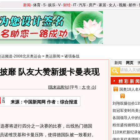
新闻
-
体育
-
S
-
娱乐
-
V
-
财经
-
IT
-
汽车
-
房产
-
家居
-
女人
-
视频
-
邮件
-
奥运频道-2008北京奥运会
>
奥运新闻
>
诸强备战
新闻
网页
披靡 队友大赞新援卡曼表现
精 彩 新 闻
[
我来说两句
] [字号：
大
中
小
]
国奥18人
1
2
来源：中国新闻网 作者：综合报道
刘翔双腿估价13
前冠军变时尚美
各国领导人中的
粉丝盛传姚明在通
选赛将进行四分之一决赛的比赛，出线热门德国
110米栏新纪录
球员诺维茨基和卡曼压阵，使得德国队被一致看好。
伊拉克代表团抵京