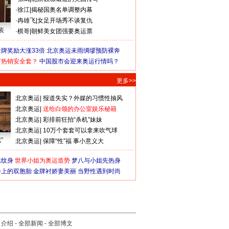
·
徐江
|
揭秘国奥名单调整内幕
·
冉雄飞
|
女足开场秀不谈复仇
装
·
棋哥
|
朝鲜美女团强要奥运票
牌奖励大涨33倍
北京奥运未雨绸缪预防裸奔
何热销安全套？
中国股市会迎来奥运行情吗？
更多>>
北京奥运
|
报道失实？外媒的习惯性抽风
北京奥运
|
送给白领的办公室娱乐秘籍
北京奥运
|
彩排前狂拍“杀机”妹妹
北京奥运
|
10万个套套可以拿来吹气球
”
北京奥运
|
保障“性”福 事小意义大
猛纹身
世界小姐为奥运造势
梦八与小姐先热身
会上的双胞胎
金牌衬娇妻美丽
当野性遇到时尚
司介绍
-
全部新闻
-
全部博文