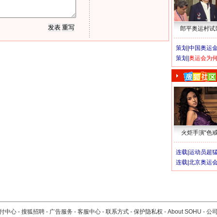
郎平奥运村试
策划|
中国奥运金
策划|
奥运会为
火炬手演“色戒
连载|
运动员超
连载|
北京奥运
付中心
-
搜狐招聘
-
广告服务
-
客服中心
-
联系方式
-
保护隐私权
-
About SOHU
-
公