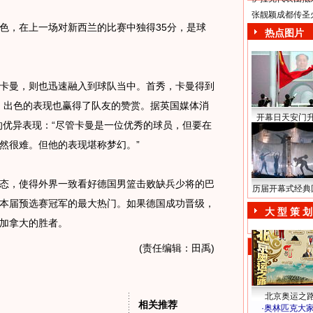
张靓颖成都传圣
，在上一场对新西兰的比赛中独得35分，是球
热点图片
卡曼，则也迅速融入到球队当中。首秀，卡曼得到
分。出色的表现也赢得了队友的赞赏。据英国媒体消
开幕日天安门
的优异表现：“尽管卡曼是一位优秀的球员，但要在
然很难。但他的表现堪称梦幻。”
态，使得外界一致看好德国男篮击败缺兵少将的巴
历届开幕式经典
本届预选赛冠军的最大热门。如果德国成功晋级，
大 型 策 划
加拿大的胜者。
(责任编辑：田禹)
北京奥运之
相关推荐
·
奥林匹克大