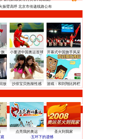
8
火振臂高呼 北京市传递线路公布
升旗
小董进中国奥运首球
开幕式中国旗手风采
回放
沙排宝贝热辣性感
游戏：和刘翔比跨栏
路
点亮我的奥运
圣火到我家
家庭
·
五环下的遗憾