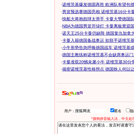
·
诺维茨基爆发德国再胜 欧洲队有望包揽4
·
男篮预选赛德国亮相 诺维茨基16分卡曼表
·
快船大将抱怨球太滑手 卡曼大赞德国队气
·
NBA为德国男篮开绿灯 卡曼离板凳迎
·
诺天王25分卡曼仍缺阵 德国复仇加拿大抱
·
卡曼入籍德国备战奥运 欲联手诺维茨基北
·
小牛形势告急呼唤德国战车 诺维茨基或带
·
德国主教练称诺维茨基不会缺席奥运门
·
卡曼准双20憾未屠小牛 诺维茨基30分带来
·
揭密诺维茨基性格拐点 德国铁人何以让小
用户：
匿名
*搜狗拼音输入法，中文处理