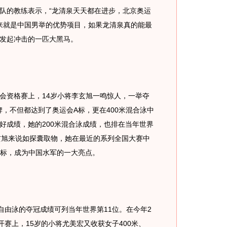
队的教练表示，“龙清泉天天都在进步，北京奥运
本来就是中国男举的优势项目，如果龙清泉真的能最
发起冲击的一匹大黑马。
资格赛上，14岁小将李玄旭一鸣惊人，一举夺
金牌，不但都达到了奥运会A标，更在400米混合泳中
好成绩，她的200米混合泳成绩，也排在当年世界
玄旭来说如探囊取物，她在最近的系列全国大赛中
运A标，成为中国水军的一大亮点。
由泳的夺冠成绩可列当年世界第11位。在今年2
开赛上，15岁的小将尤美宏又收获女子400米、