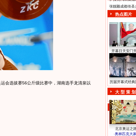
张靓颖成都传圣
热点图片
开幕日天安门
历届开幕式经典
运会选拔赛56公斤级比赛中，湖南选手龙清泉以
大 型 策 划
北京奥运之
·
奥林匹克大