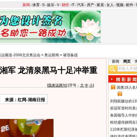
新闻
-
体育
-
S
-
娱乐
-
V
-
财经
-
IT
-
汽车
-
房产
-
家居
-
女人
-
视频
-
邮件
-
奥运频道-2008北京奥运会
>
奥运新闻
>
诸强备战
新闻
网页
湘军 龙清泉黑马十足冲举重
精 彩 新 闻
[
我来说两句
] [字号：
大
中
小
]
国奥18人
1
2
来源：红网-湖南日报
刘翔双腿估价13
前冠军变时尚美
各国领导人中的
粉丝盛传姚明在通
110米栏新纪录
伊拉克代表团抵京