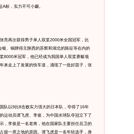
运A标，实力不可小觑。
亮再次获得男子单人双桨2000米全国冠军，比
会银、铜牌得主陕西的苏辉和湖北的陈征等在内的
桨8000米冠军，他已经成为我国单人双桨赛艇项
年来走上了发展的快车道，涌现了一批好苗子，张
队以9比8击败实力强大的日本队，夺得了16年
的运动员谭飞虎、李俊，为中国水球队夺冠立下了
示，李俊是一名老将，他在国家队主要担任后卫的
占据一席之地的原因。谭飞虎是一名年轻选手，身