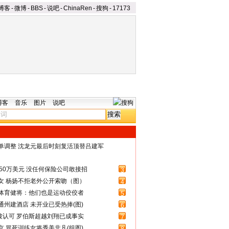
博客
-
微博
-
BBS
-
说吧
-
ChinaRen
-
搜狗
-
17173
博客
音乐
图片
说吧
名单调整 沈龙元最后时刻复活顶替吕建军
50万美元 没任何保险公司敢接招
3
女 杨扬不拒老外公开索吻（图）
4
体育健将：他们也是运动佼佼者
5
州建酒店 未开业已受热捧(图)
6
被认可 罗伯斯超越刘翔已成事实
7
 冒死训练女将秀美非凡(组图)