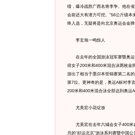
绩，爆冷战胜广西名将李争。他在省
会前还大有潜力可挖。”56公斤级
终入选，无疑将是向北京奥运会金牌
李玄旭一鸣惊人
在去年的全国游泳冠军赛暨奥运会
得女子200米和400米混合泳两枚
游出了相当于墨尔本世锦赛第二名的
第7位。更神奇的是，奥运A标对李
200米和400米混合泳全部达到奥
尤美宏小花绽放
尤美宏在去年六城会女子400米自
月的“好运北京”游泳系列赛暨中国公