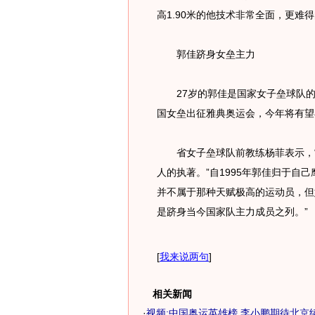
高1.90米的他技术非常全面，更难
郭佳跻身女垒主力
27岁的郭佳是国家女子垒球队的领
国女垒出征雅典奥运会，今年将有望
省女子垒球队前教练杨菲表示，“
人的执著。”自1995年郭佳归于自
并不属于那种天赋极高的运动员，但
是跻身当今国家队主力成员之列
[
我来说两句
]
相关新闻
·
视频:中国奥运英雄榜 李小鹏期待北京