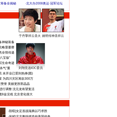
方筹备全揭秘
·
北大办2008奥运·冠军论坛
于丹擎祥云圣火
姚明传神圣祥云
体 育 热 点
备神秘装备
比略显萎靡
杰全情传递
八宝饭”
写生命奇迹
刘翔竞选IOC委员
杀气”重
 未开业已受到热捧(图)
 为四川灾区筹款300万
获赞誉 美丽更胜郭晶晶
进行调整 沈元龙有望复活
揽8金没戏 北京变化很大
·
段暄
|
女足首战瑞典以巧求胜
·
张斌
|
北京教练锻造的美国传奇