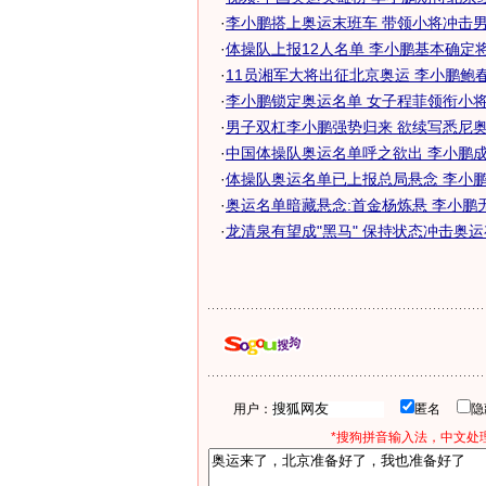
·
李小鹏搭上奥运末班车 带领小将冲击
·
体操队上报12人名单 李小鹏基本确定将参
·
11员湘军大将出征北京奥运 李小鹏鲍
·
李小鹏锁定奥运名单 女子程菲领衔小将挑
·
男子双杠李小鹏强势归来 欲续写悉尼奥运
·
中国体操队奥运名单呼之欲出 李小鹏成最
·
体操队奥运名单已上报总局悬念 李小鹏能
·
奥运名单暗藏悬念:首金杨炼悬 李小鹏无缘
·
龙清泉有望成"黑马" 保持状态冲击奥
用户：
匿名
*搜狗拼音输入法，中文处理