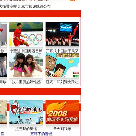
8
火振臂高呼 北京市传递线路公布
升旗
小董进中国奥运首球
开幕式中国旗手风采
回放
沙排宝贝热辣性感
游戏：和刘翔比跨栏
路
点亮我的奥运
圣火到我家
家庭
·
五环下的遗憾