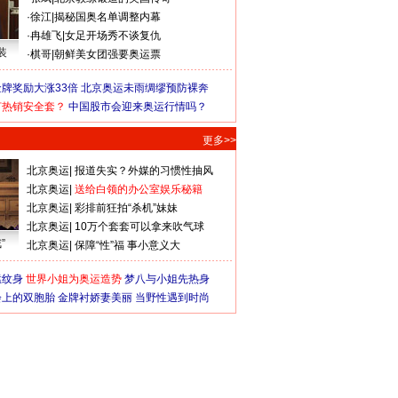
·
徐江
|
揭秘国奥名单调整内幕
·
冉雄飞
|
女足开场秀不谈复仇
装
·
棋哥
|
朝鲜美女团强要奥运票
牌奖励大涨33倍
北京奥运未雨绸缪预防裸奔
何热销安全套？
中国股市会迎来奥运行情吗？
更多>>
北京奥运
|
报道失实？外媒的习惯性抽风
北京奥运
|
送给白领的办公室娱乐秘籍
北京奥运
|
彩排前狂拍“杀机”妹妹
北京奥运
|
10万个套套可以拿来吹气球
”
北京奥运
|
保障“性”福 事小意义大
猛纹身
世界小姐为奥运造势
梦八与小姐先热身
会上的双胞胎
金牌衬娇妻美丽
当野性遇到时尚