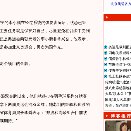
·
北京奥运各
奥 运 视 频
宁的李小鹏在经过系统的恢复训练后，状态已经
主要任务就是保护好自己，尽量避免在训练中受到
已是奥运会两朝元老的李小鹏非常兴奋，他表示，
是参加北京奥运会，再次为国争光。
奥运足裁判配
闪电侠发威科
偶像歌手林俊
两个项目的金牌。
苗圃也是“什锦
传奇奎罗特续
枪王杜丽备战“
传姚明通州建酒店
梦八出席慈善晚宴
大马“跳水公主”
会混双金牌以来，他们就很少在羽毛球系列分站赛
国奥18人名单将
拿下两届奥运会混双金牌，她老到的经验和郑波的
索普：菲尔普斯
省体育局局长李舜表示：“郑波和高崚组合目前状
博 客 推 荐
满期待。”