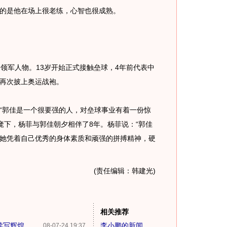
得的是他在场上很老练，心智也很成熟。
军人物。13岁开始正式接触垒球，4年前代表中
再次披上奥运战袍。
郭佳是一个很要强的人，对垒球事业有着一份惊
己麾下，杨菲与郭佳朝夕相伴了8年。杨菲说：“郭佳
她凭着自己优秀的身体素质和顽强的拼搏精神，硬
。”
(责任编辑：韩建光)
相关推荐
续写辉煌
李小鹏的新闻
08-07-24 19:37