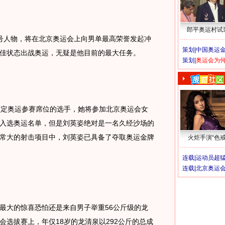
郎平奥运村试
人物，将在北京奥运会上向男单最高荣誉发起冲
策划|
中国奥运金
佳状态出战奥运，无疑是他目前的最大任务。
策划|
奥运会为
定奥运参赛席位的选手，她将参加北京奥运会女
入选奥运名单，但是刘英姿绝对是一名久经沙场的
常大的射击项目中，刘英姿已具备了夺取奥运金牌
火炬手演“色戒
连载|
运动员超
连载|
北京奥运
大的惊喜恐怕还是来自男子举重56公斤级的龙
会选拔赛上，年仅18岁的龙清泉以292公斤的总成