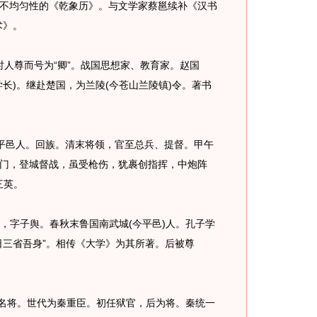
不均匀性的《乾象历》。与文学家蔡邕续补《汉书
术》。
，时人尊而号为“卿”。战国思想家、教育家。赵国
长)。继赴楚国，为兰陵(今苍山兰陵镇)令。著书
廷，平邑人。回族。清末将领，官至总兵、提督。甲午
门，登城督战，虽受枪伤，犹裹创指挥，中炮阵
三英。
名参，字子舆。春秋末鲁国南武城(今平邑)人。孔子学
日三省吾身”。相传《大学》为其所著。后被尊
朝名将。世代为秦重臣。初任狱官，后为将。秦统一