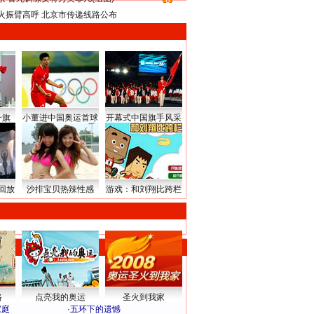
8
火振臂高呼 北京市传递线路公布
升旗
小董进中国奥运首球
开幕式中国旗手风采
回放
沙排宝贝热辣性感
游戏：和刘翔比跨栏
路
点亮我的奥运
圣火到我家
家庭
·
五环下的遗憾