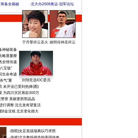
方筹备全揭秘
·
北大办2008奥运·冠军论坛
于丹擎祥云圣火
姚明传神圣祥云
体 育 热 点
备神秘装备
比略显萎靡
杰全情传递
八宝饭”
写生命奇迹
刘翔竞选IOC委员
杀气”重
 未开业已受到热捧(图)
 为四川灾区筹款300万
获赞誉 美丽更胜郭晶晶
进行调整 沈元龙有望复活
揽8金没戏 北京变化很大
·
段暄
|
女足首战瑞典以巧求胜
·
张斌
|
北京教练锻造的美国传奇