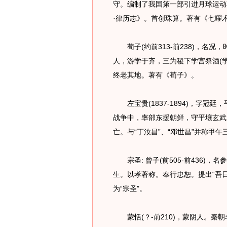
守。编制了我国第一部引进月球运动
·律历志》。首创珠算。著有《七曜
荀子(约前313-前238)，名况
人，游学于齐，三为稷下学宫祭酒(学
终老其地。著有《荀子》。
左宝贵(1837-1894)，字冠
战争中，率部东援朝鲜，守平壤玄武
亡。与“丁汝昌”、“邓世昌”并称甲午
宗圣: 曾子(前505-前436)，
生。以孝著称。奉行忠恕。提出“吾
为“宗圣”。
蒙恬(？-前210)，蒙阴人。秦