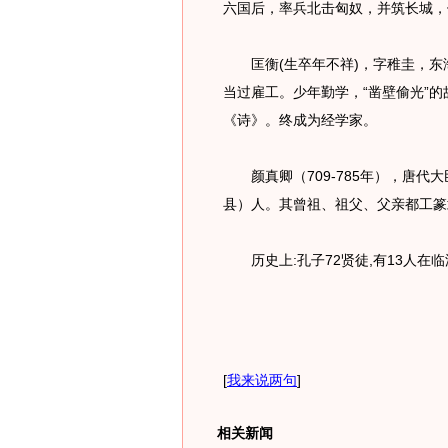
六国后，率兵北击匈奴，并筑长城，
匡衡(生卒年不祥)，字稚圭，东海
当过雇工。少年勤学，“凿壁偷光”
《诗》。终成为经学家。
颜真卿（709-785年），唐代
县）人。其曾祖、祖父、父亲都工篆
历史上:孔子72贤徒,有13人在临沂
[
我来说两句
]
相关新闻