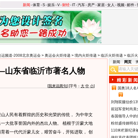
新闻
-
体育
-
S
-
娱乐
-
V
-
财经
-
IT
-
汽车
-
房产
-
家居
-
女人
-
视频
-
邮件
-
奥运频道-2008北京奥运会
>
奥运会火炬传递
>
境内火炬传递
>
临沂火炬传递
>
临沂火
新闻
网页
—山东省临沂市著名人物
精 彩 新 闻
[
我来说两句
] [字号：
大
中
小
]
国奥18人
1
2
刘翔双腿估价13
前冠军变时尚美
山人民有着辉煌的历史和光荣的传统， 为中华文
各国领导人中的
出一大批享誉国内外的杰出人物。 植根于沂蒙大地
粉丝盛传姚明在通
110米栏新纪录
哺育着一代代沂蒙儿女，艰苦奋斗，开拓进取， 创
伊拉克代表团抵京