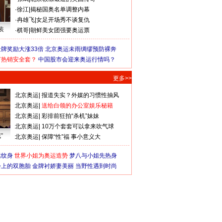
·
徐江
|
揭秘国奥名单调整内幕
·
冉雄飞
|
女足开场秀不谈复仇
装
·
棋哥
|
朝鲜美女团强要奥运票
牌奖励大涨33倍
北京奥运未雨绸缪预防裸奔
何热销安全套？
中国股市会迎来奥运行情吗？
更多>>
北京奥运
|
报道失实？外媒的习惯性抽风
北京奥运
|
送给白领的办公室娱乐秘籍
北京奥运
|
彩排前狂拍“杀机”妹妹
北京奥运
|
10万个套套可以拿来吹气球
”
北京奥运
|
保障“性”福 事小意义大
猛纹身
世界小姐为奥运造势
梦八与小姐先热身
会上的双胞胎
金牌衬娇妻美丽
当野性遇到时尚