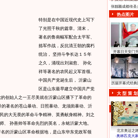
张靓颖成都传圣
热点图片
特别是在中国近现代史上写下
了光照千秋的篇章。清末，
著名的鲁南幅军配合太平军、
捻军作战，反抗清王朝的腐朽
开幕日天安门
统治， 坚持斗争长达１５年
之久，涌现出刘淑愈、 孙化
祥等著名的农民起义军首领。
中国共产党诞生后， 沂蒙山
历届开幕式经典
区是山东最早建立中国共产党
大 型 策 划
党的创始人之一王尽美就在沂蒙山区播下了革命的
领导的著名的苍山暴动、日照暴动、龙须崮暴动、沂
民的大无畏的革命斗争精神、英勇献身精神。刘之
师、 孙善帅等革命先烈的英名，永铭沂蒙大地。
北京奥运之
著名的沂蒙山区革命根据地，是山东华东党政军领
·
奥林匹克大