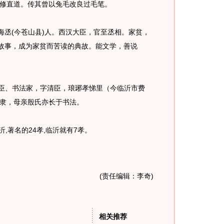
修直道。传其曾以兔毛改良过毛笔。
丞(今苍山县)人。西汉大臣，官至丞相。家贫，
的故事，成为家贫而苦读的典故。能文学，善说
大臣、书法家，字清臣，琅琊孝悌里（今临沂市费
隶，母亲殷氏亦长于书法。
,著名的24孝,临沂就有7孝。
(责任编辑：李奇)
相关推荐