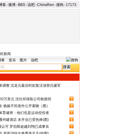
博客
-
微博
-
BBS
-
说吧
-
ChinaRen
-
搜狗
-
17173
炬新闻
博客
音乐
图片
说吧
名单调整 沈龙元最后时刻复活顶替吕建军
50万美元 没任何保险公司敢接招
3
女 杨扬不拒老外公开索吻（图）
4
体育健将：他们也是运动佼佼者
5
州建酒店 未开业已受热捧(图)
6
被认可 罗伯斯超越刘翔已成事实
7
 冒死训练女将秀美非凡(组图)