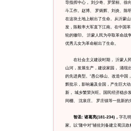
导指挥中心， 刘少奇、罗荣桓、徐
斗工作。赵博、 罗炳辉、刘炎、陈
在这块土地上献出了生命。从沂蒙山
发，陈毅率大军直下江南。在中国革
轮的辙印。 沂蒙人民为夺取革命战争
优秀儿女为革命献出了生命。
在社会主义建设时期， 沂蒙人民
山河，发展生产，建设家园， 涌现
的先进典型。“愚公移山、改造中国，
辉批示，影响遍及全国，产生巨大动
新， 城乡繁荣兴旺。国民经济稳步
间棚、 沈泉庄、 罗庄镇等一批新
智圣: 诸葛亮(181-234)，
字孔明
家。以“隆中对”辅佐刘备建立蜀汉