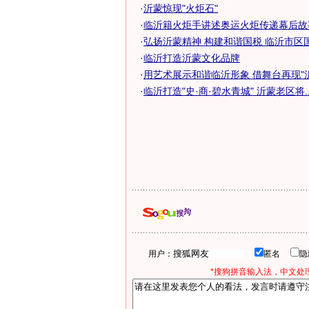
·
沂蒙惊现"火炬石"
·
临沂籍火炬手讲述奥运火炬传递幕后故事
·
弘扬沂蒙精神 构建和谐国税 临沂市区国税
·
临沂打造沂蒙文化品牌
·
用艺术展示和谐临沂形象 借舞台再现"沂蒙
·
临沂打造"史·商·碧水青城" 沂蒙老区将..
用户：
匿名
*搜狗拼音输入法，中文处理