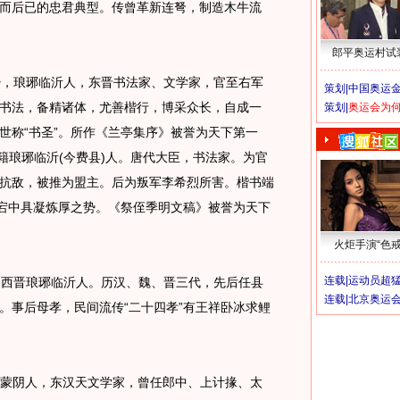
而后已的忠君典型。传曾革新连弩，制造木牛流
郎平奥运村试
少，琅琊临沂人，东晋书法家、文学家，官至右军
策划|
中国奥运金
书法，备精诸体，尤善楷行，博采众长，自成一
策划|
奥运会为
世称“书圣”。所作《兰亭集序》被誉为天下第一
臣，祖籍琅琊临沂(今费县)人。唐代大臣，书法家。为官
抗敌，被推为盟主。后为叛军李希烈所害。楷书端
跌宕中具凝炼厚之势。《祭侄季明文稿》被誉为天下
火炬手演“色戒
连载|
运动员超
，西晋琅琊临沂人。历汉、魏、晋三代，先后任县
连载|
北京奥运
。事后母孝，民间流传“二十四孝”有王祥卧冰求鲤
。
元卓，蒙阴人，东汉天文学家，曾任郎中、上计掾、太