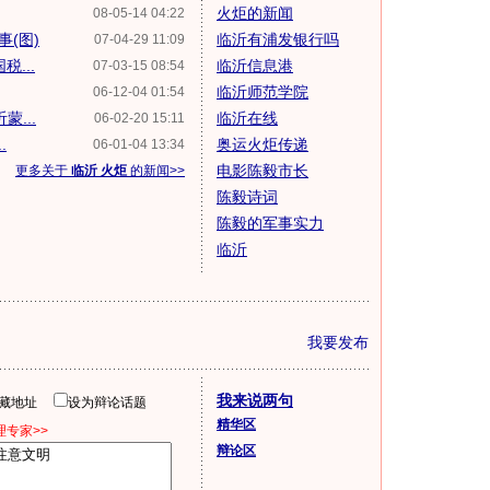
火炬的新闻
08-05-14 04:22
(图)
临沂有浦发银行吗
07-04-29 11:09
...
临沂信息港
07-03-15 08:54
临沂师范学院
06-12-04 01:54
...
临沂在线
06-02-20 15:11
.
奥运火炬传递
06-01-04 13:34
电影陈毅市长
更多关于
临沂 火炬
的新闻>>
陈毅诗词
陈毅的军事实力
临沂
我要发布
我来说两句
隐藏地址
设为辩论话题
精华区
专家>>
辩论区