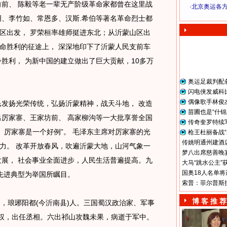
向前、 陈毅等老一辈无产阶级革命家都曾在这里战
·
北京奥运各
奥 运 视 频
明、李竹如、常恩多、汉斯.希伯等著名革命烈士都
区出发， 罗荣桓率雄师挺进东北；从沂蒙山区出
命胜利的征途上， 深深地印下了沂蒙人民支前车
胜利， 为新中国的建立做出了巨大贡献，10多万
奥运足裁判配
闪电侠发威科
偶像歌手林俊
发扬光荣传统，弘扬沂蒙精神，战天斗地， 改造
苗圃也是“什锦
出厉家寨、王家坊前、 高家柳沟等一大批享誉全国
传奇奎罗特续
 厉家寨是一个好例”。 毛泽东主席对厉家寨的光
枪王杜丽备战“
传姚明通州建酒店
力。 改革开放春风，吹遍沂蒙大地，山河气象一
梦八出席慈善晚宴
发展， 社会事业全面进步，人民生活普遍提高。九
大马“跳水公主”
国奥18人名单将
的先进典型为举国所瞩目。
索普：菲尔普斯
博 客 推 荐
，琅琊阳都(今沂南县)人。三国蜀汉政治家、军事
政权，出任丞相。六出祁山攻魏未果，病逝于军中。