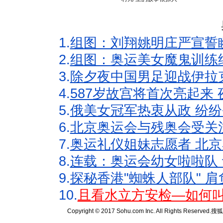
1.
组图：刘翔姚明庄严宣誓
2.
组图：奥运美女魔鬼训练
3.
除夕夜中国男足迎战伊拉
4.
587岁故宫将首次亮起来
5.
俄美女冠军热衷从政 纷纷
6.
北京奥运会与残奥会受关
7.
奥运礼仪姐妹志愿者 北京
8.
连载：奥运会幼女啦啦队 
9.
探秘香港"蜘蛛人部队" 肩
10.
且看水立方安检—如何叫
Copyright © 2017 Sohu.com Inc. All Rights Reserved