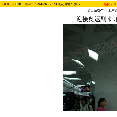
搜狐
ChinaRen
17173
焦点房地产
搜狗
新闻
-
体
奥运频道-2008北京
迎接奥运到来 