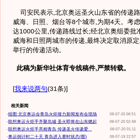
司安民表示,北京奥运圣火山东省的传递路
威海、日照、烟台等8个城市,为期4天。考
达1000公里,传递路线过长;经北京奥组委批
威海和日照两城市的传递,最终决定取消原定
举行的传递活动。
此稿为新华社体育专线稿件,严禁转载。
[
我来说两句
(31条)
]
相关新闻
·
组图:北京奥运会青岛火炬接力新闻发布会现场
08-07-20 06:51
·
联想奥运火炬手齐聚岛城 圣火即将在山东燃起
08-07-20 02:48
·
联想奥运火炬手亮相青岛 传递圣火传递爱...
08-07-20 01:11
·
奥运倒计时二十天 青岛进入赛时状态(图)
08-07-19 22:57