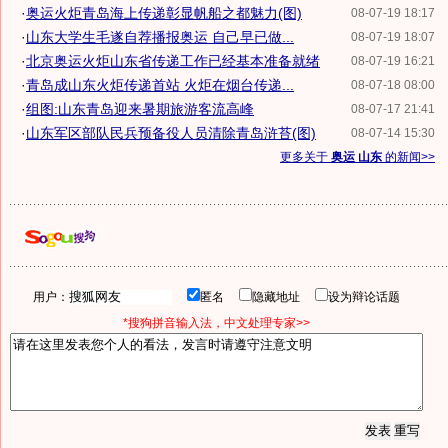
·
奥运火炬青岛海上传递彰显帆船之都魅力(图)
08-07-19 18:17
·
山东大学生毛遂自荐播报奥运 自己早已做...
08-07-19 18:07
·
北京奥运火炬山东省传递工作已经基本准备就绪
08-07-19 16:21
·
青岛成山东火炬传递首站 火炬在烟台传递...
08-07-18 08:00
·
组图:山东青岛迎来暑期旅游客流高峰
08-07-17 21:41
·
山东军区部队民兵预备役人员清除青岛浒苔(图)
08-07-14 15:30
更多关于
奥运 山东
的新闻>>
用户：
匿名
隐藏地址
设为辩论话题
*搜狗拼音输入法，中文处理专家>>