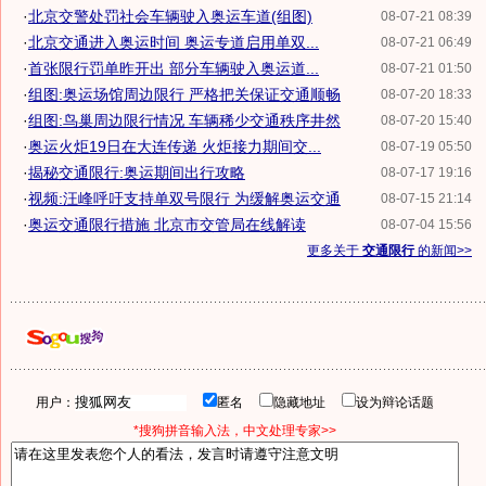
·
北京交警处罚社会车辆驶入奥运车道(组图)
08-07-21 08:39
·
北京交通进入奥运时间 奥运专道启用单双...
08-07-21 06:49
·
首张限行罚单昨开出 部分车辆驶入奥运道...
08-07-21 01:50
·
组图:奥运场馆周边限行 严格把关保证交通顺畅
08-07-20 18:33
·
组图:鸟巢周边限行情况 车辆稀少交通秩序井然
08-07-20 15:40
·
奥运火炬19日在大连传递 火炬接力期间交...
08-07-19 05:50
·
揭秘交通限行:奥运期间出行攻略
08-07-17 19:16
·
视频:汪峰呼吁支持单双号限行 为缓解奥运交通
08-07-15 21:14
·
奥运交通限行措施 北京市交管局在线解读
08-07-04 15:56
更多关于
交通限行
的新闻>>
用户：
匿名
隐藏地址
设为辩论话题
*搜狗拼音输入法，中文处理专家>>