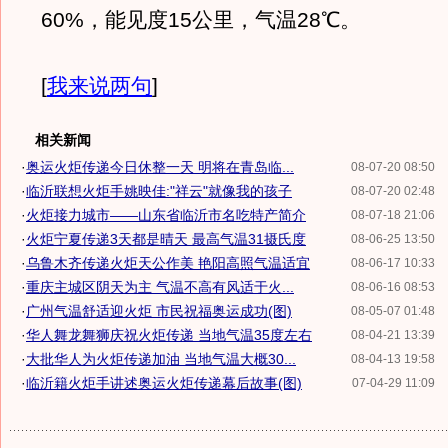
60%，能见度15公里，气温28℃。
[
我来说两句
]
相关新闻
·
奥运火炬传递今日休整一天 明将在青岛临...
08-07-20 08:50
·
临沂联想火炬手姚映佳:"祥云"就像我的孩子
08-07-20 02:48
·
火炬接力城市——山东省临沂市名吃特产简介
08-07-18 21:06
·
火炬宁夏传递3天都是晴天 最高气温31摄氏度
08-06-25 13:50
·
乌鲁木齐传递火炬天公作美 艳阳高照气温适宜
08-06-17 10:33
·
重庆主城区阴天为主 气温不高有风适于火...
08-06-16 08:53
·
广州气温舒适迎火炬 市民祝福奥运成功(图)
08-05-07 01:48
·
华人舞龙舞狮庆祝火炬传递 当地气温35度左右
08-04-21 13:39
·
大批华人为火炬传递加油 当地气温大概30...
08-04-13 19:58
·
临沂籍火炬手讲述奥运火炬传递幕后故事(图)
07-04-29 11:09