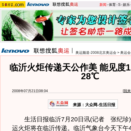
新闻
-
体育
-
S
-
娱乐
奥运频道-2008北京奥运会
>
奥运会
临沂火炬传递天公作美 能见度1
28℃
2008年07月21日08:04
[
我来
来源：大众网-生活日报
生活日报临沂7月20日讯(记者 张纪珍)
运火炬将在临沂传递。临沂气象台今天下午