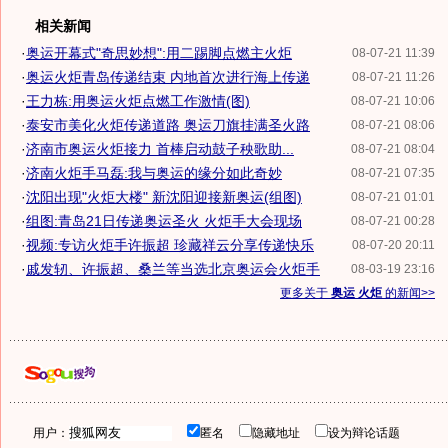
相关新闻
·
奥运开幕式"奇思妙想":用二踢脚点燃主火炬
08-07-21 11:39
·
奥运火炬青岛传递结束 内地首次进行海上传递
08-07-21 11:26
·
王力栋:用奥运火炬点燃工作激情(图)
08-07-21 10:06
·
泰安市美化火炬传递道路 奥运刀旗挂满圣火路
08-07-21 08:06
·
济南市奥运火炬接力 首棒启动鼓子秧歌助...
08-07-21 08:04
·
济南火炬手马磊:我与奥运的缘分如此奇妙
08-07-21 07:35
·
沈阳出现"火炬大楼" 新沈阳迎接新奥运(组图)
08-07-21 01:01
·
组图:青岛21日传递奥运圣火 火炬手大会现场
08-07-21 00:28
·
视频:专访火炬手许振超 珍藏祥云分享传递快乐
08-07-20 20:11
·
戚发轫、许振超、桑兰等当选北京奥运会火炬手
08-03-19 23:16
更多关于
奥运 火炬
的新闻>>
用户：
匿名
隐藏地址
设为辩论话题