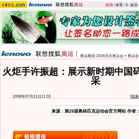
新闻
-
体育
-
S
-
娱乐
奥运频道-2008北京奥运会
>
奥运会
火炬手许振超：展示新时期中国
采
2008年07月21日11:55
[
我来
来源：第29届奥林匹克运动会官方网站 作者