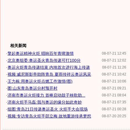
相关新闻
·
擎起奥运精神火炬 唱响百年青啤激情
08-07-21 12:45
·
北京奥组委:奥运圣火青岛传递可打100分
08-07-21 12:02
·
奥运火炬青岛传递结束 内地首次进行海上传递
08-07-21 11:26
·
视频:威尼斯影帝助阵青岛 夏雨传祥云奥运风采
08-07-21 10:42
·
王力栋:用奥运火炬点燃工作激情(图)
08-07-21 10:06
·
图:山东青岛奥运分村预开村
08-07-21 09:21
·
济南市奥运火炬接力 首棒启动鼓子秧歌助...
08-07-21 08:04
·
济南火炬手马磊:我与奥运的缘分如此奇妙
08-07-21 07:35
·
组图:青岛21日传递奥运圣火 火炬手大会现场
08-07-21 00:28
·
视频:专访青岛火炬手邵立梅 故地重游传承梦想
08-07-20 20:25