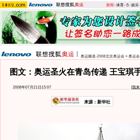
新闻
-
体育
-
S
-
娱乐
奥运频道-2008北京奥运会
>
奥运会
图文：奥运圣火在青岛传递 王宝琪
2008年07月21日15:07
[
我来
来源：新华社