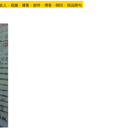
女人
-
视频
-
播客
-
邮件
-
博客
-
BBS
-
我说两句