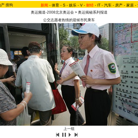
地产
搜狗
新闻
-
体育
-
S
-
娱乐
-
V
-
财经
-
IT
-
汽车
-
房产
-
家居
-
奥运频道-2008北京奥运会
>
奥运揭秘系列报道
公交志愿者热情的迎候市民乘车
上一组