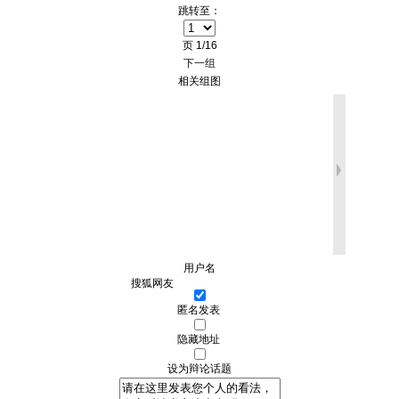
跳转至：
页
1/16
下一组
相关组图
用户名
匿名发表
隐藏地址
设为辩论话题