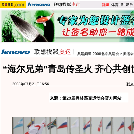
新闻
-
体育
-
S
-
娱乐
奥运频道-2008北京奥运会
>
奥运会
“海尔兄弟”青岛传圣火 齐心共创
2008年07月21日16:56
[
我来
来源：第29届奥林匹克运动会官方网站