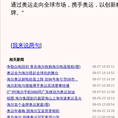
通过奥运走向全球市场，携手奥运，以创新
牌。”
[
我来说两句
]
相关新闻
·
争取白电回归 青岛海尔收购海尔电器股权(图)
08-07-19 02:12
·
奥运会为海尔搭起全球化的舞台
08-07-18 14:52
·
海尔奥运厨电轻装上阵 吹响号角引导08市...
08-07-15 14:18
·
海尔彩电与搜狐携手奥运高清赛事转播
08-07-10 09:21
·
[广州]海尔手机N86同广东移动为奥运加油
08-07-03 12:38
·
组图:海尔集团副总裁梁海山上海传递奥运圣火
08-05-23 18:14
·
海尔首个金牌奥运家庭(图)
08-05-13 08:54
·
奥运年春晚 因海尔宝蓝而更精彩
08-04-22 14:28
·
青岛海尔:捐建奥运冠军希望小学
07-12-06 09:08