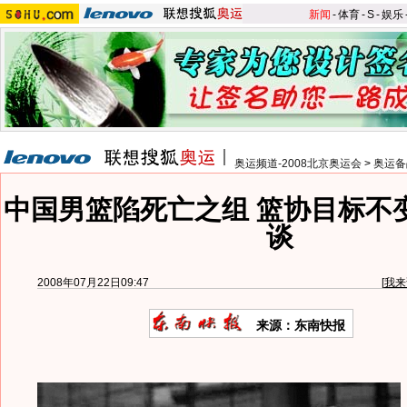
新闻
-
体育
-
S
-
娱乐
奥运频道-2008北京奥运会
>
奥运备
中国男篮陷死亡之组 篮协目标不
谈
2008年07月22日09:47
[
我来
来源：东南快报