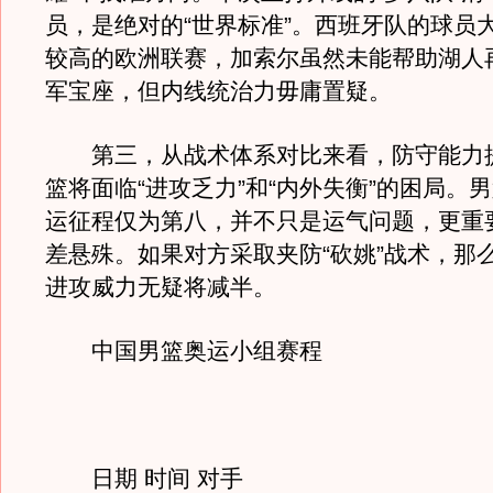
员，是绝对的“世界标准”。西班牙队的球员
较高的欧洲联赛，加索尔虽然未能帮助湖人
军宝座，但内线统治力毋庸置疑。
第三，从战术体系对比来看，防守能力
篮将面临“进攻乏力”和“内外失衡”的困局。
运征程仅为第八，并不只是运气问题，更重
差悬殊。如果对方采取夹防“砍姚”战术，那
进攻威力无疑将减半。
中国男篮奥运小组赛程
日期 时间 对手