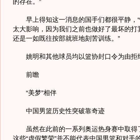
的存在。”
早上得知这一消息的国手们都很平静，“
太大影响，因为我们之前也做好了最坏的打
还是一如既往按部就班地刻苦训练。”
姚明和其他球员均以篮协封口令为由拒
前瞻
“美梦”相伴
中国男篮历史性突破靠奇迹
虽然在此前的一系列奥运热身赛中取得了
这些“虚假繁荣”并不能代表中国男篮和对手