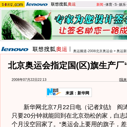
新闻
-
体育
-
S
-
娱乐
奥运频道-2008北京奥运会
>
奥运新
北京奥运会指定国(区)旗生产厂
2008年07月22日22:13
[
我来
来源：新华网
新华网北京7月22日电（记者刘劼 阎
只要20分钟就能回到在北京劲松的家，白志
个月没空回家了。“奥运会上要用的旗子，