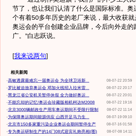
节了，也让我们认清了什么是国际标准。奥
个有着50多年历史的老厂来说，最大收获就
奥运会的平台创建企业品牌，今后向外走的
广。”白志跃说。
[
我来说两句
]
相关新闻
·
高敏透露最难忘一届奥运会 为全球卫浴新...
08-07-22 20:59
·
罗比被迫放弃奥运会 邓加火线招入拉米雷...
08-07-22 20:17
·
黑龙江省公安机关暂停休假 全力做好奥运...
08-07-22 20:01
·
不能忘却的记忆!奥运会珍藏版相机柯达M2008
08-07-22 19:16
·
北京3000辆邮政生产用车奥运期间不受限行限制
08-07-22 11:14
·
为保障奥运期间能源供应 山西开足马力生...
08-07-19 09:10
·
北京市150多家重污染企业奥运会期间暂停生产
08-07-16 01:58
·
专为奥运研制生产的14门08式迎宾礼炮亮相(图)
08-07-08 14:11