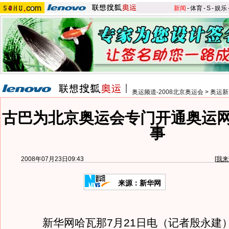
新闻
-
体育
-
S
-
娱乐
奥运频道-2008北京奥运会
>
奥运新
古巴为北京奥运会专门开通奥运网
事
2008年07月23日09:43
[
我来
来源：新华网
新华网哈瓦那7月21日电（记者殷永建）古