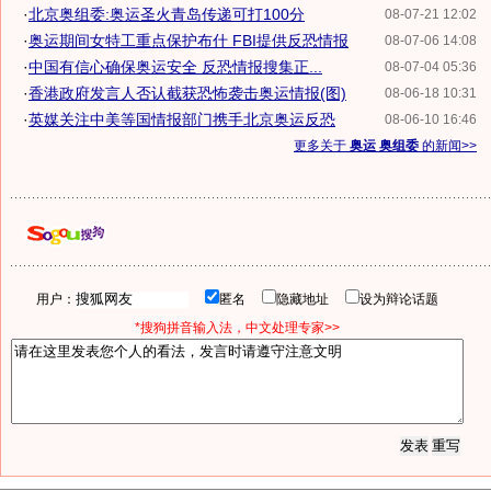
·
北京奥组委:奥运圣火青岛传递可打100分
08-07-21 12:02
·
奥运期间女特工重点保护布什 FBI提供反恐情报
08-07-06 14:08
·
中国有信心确保奥运安全 反恐情报搜集正...
08-07-04 05:36
·
香港政府发言人否认截获恐怖袭击奥运情报(图)
08-06-18 10:31
·
英媒关注中美等国情报部门携手北京奥运反恐
08-06-10 16:46
更多关于
奥运 奥组委
的新闻>>
用户：
匿名
隐藏地址
设为辩论话题
*搜狗拼音输入法，中文处理专家>>