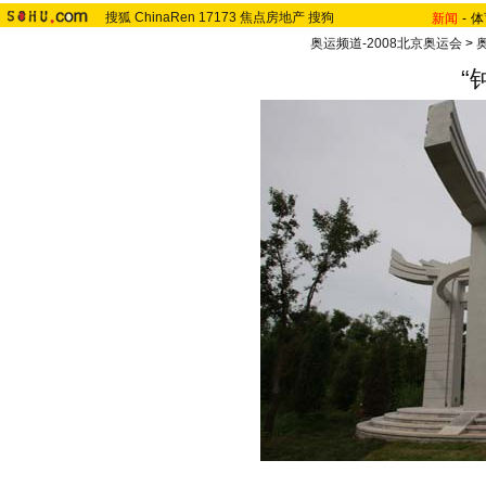
搜狐
ChinaRen
17173
焦点房地产
搜狗
新闻
-
体
奥运频道-2008北京奥运会
>
“