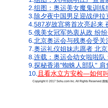
2.
组图：奥运美女魔鬼训练
3.
除夕夜中国男足迎战伊拉
4.
587岁故宫将首次亮起来
5.
俄美女冠军热衷从政 纷纷
6.
北京奥运会与残奥会受关
7.
奥运礼仪姐妹志愿者 北京
8.
连载：奥运会幼女啦啦队 
9.
探秘香港"蜘蛛人部队" 肩
10.
且看水立方安检—如何叫
Copyright © 2017 Sohu.com Inc. All Rights Reserved