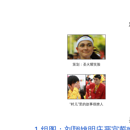
策划：圣火耀笑脸
“村儿”里的故事很撩人
1.
组图：刘翔姚明庄严宣誓