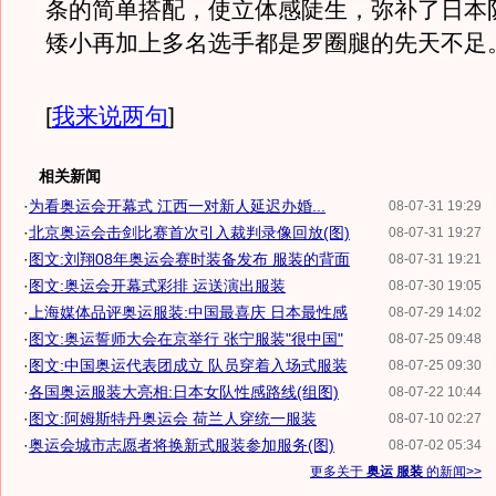
条的简单搭配，使立体感陡生，弥补了日本
矮小再加上多名选手都是罗圈腿的先天不足
[
我来说两句
]
相关新闻
·
为看奥运会开幕式 江西一对新人延迟办婚...
08-07-31 19:29
·
北京奥运会击剑比赛首次引入裁判录像回放(图)
08-07-31 19:27
·
图文:刘翔08年奥运会赛时装备发布 服装的背面
08-07-31 19:21
·
图文:奥运会开幕式彩排 运送演出服装
08-07-30 19:05
·
上海媒体品评奥运服装:中国最喜庆 日本最性感
08-07-29 14:02
·
图文:奥运誓师大会在京举行 张宁服装"很中国"
08-07-25 09:48
·
图文:中国奥运代表团成立 队员穿着入场式服装
08-07-25 09:30
·
各国奥运服装大亮相:日本女队性感路线(组图)
08-07-22 10:44
·
图文:阿姆斯特丹奥运会 荷兰人穿统一服装
08-07-10 02:27
·
奥运会城市志愿者将换新式服装参加服务(图)
08-07-02 05:34
更多关于
奥运 服装
的新闻>>