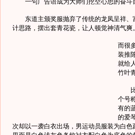
一句广告语成为大师们挖空心思的奋斗
东道主颁奖服抛弃了传统的龙凤呈祥、
计思路，摆出套青花瓷，让人顿觉神清气爽
而很
装推
就给
竹叶
比如
个号
有的
的爱
次却以一袭白衣出场，男运动员服装为白色