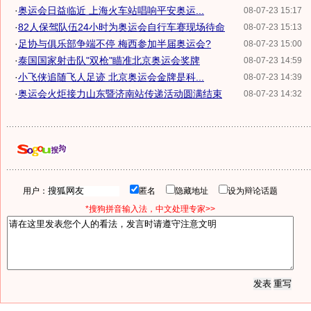
·
奥运会日益临近 上海火车站唱响平安奥运...
08-07-23 15:17
·
82人保驾队伍24小时为奥运会自行车赛现场待命
08-07-23 15:13
·
足协与俱乐部争端不停 梅西参加半届奥运会?
08-07-23 15:00
·
泰国国家射击队"双枪"瞄准北京奥运会奖牌
08-07-23 14:59
·
小飞侠追随飞人足迹 北京奥运会金牌是科...
08-07-23 14:39
·
奥运会火炬接力山东暨济南站传递活动圆满结束
08-07-23 14:32
用户：
匿名
隐藏地址
设为辩论话题
*搜狗拼音输入法，中文处理专家>>