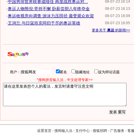
·
中国男排世界联赛成绩佳 两度战胜奥运对...
08-07-23 16:14
·
奥运人物熊倪:坚持不懈 卧薪尝胆八年终夺金
08-07-23 16:13
·
奥运收视意向调查:游泳力压田径 最受观众欢迎
08-07-23 16:09
·
王润兰:与日寇坦克同归于尽的奥运英雄
08-07-23 16:05
更多关于
奥运
的新闻>>
用户：
匿名
隐藏地址
设为辩论话题
*搜狗拼音输入法，中文处理专家>>
设置首页
-
搜狗输入法
-
支付中心
-
搜狐招聘
-
广告服务
-
客