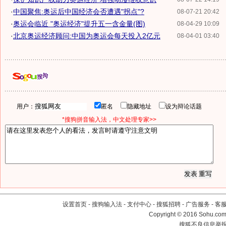
·
中国聚焦:奥运后中国经济会否遭遇"拐点"?
08-07-21 20:42
·
奥运会临近 "奥运经济"提升五一含金量(图)
08-04-29 10:09
·
北京奥运经济顾问:中国为奥运会每天投入2亿元
08-04-01 03:40
用户：
匿名
隐藏地址
设为辩论话题
*搜狗拼音输入法，中文处理专家>>
设置首页
-
搜狗输入法
-
支付中心
-
搜狐招聘
-
广告服务
-
客
Copyright
©
2016 Sohu.com 
搜狐不良信息举