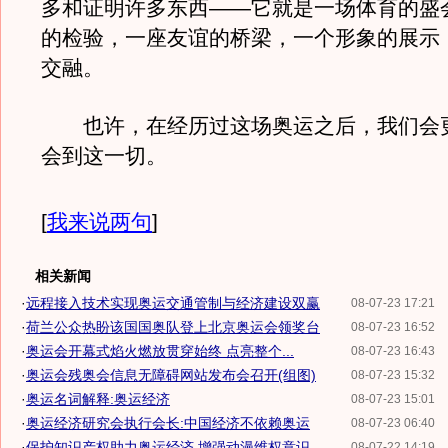
多和证明许多东西——它就是一场体育的盛
的检验，一座友谊的桥梁，一个形象的展示
交融。
也许，在经历过这场奥运之后，我们会
会到这一切。
[
我来说两句
]
相关新闻
·
远程接入技术实现奥运交通管制与经济建设双赢
08-07-23 17:21
·
荷兰公众热盼该国国奥队登上北京奥运会领奖台
08-07-23 16:52
·
奥运会开幕式焰火燃放贯穿始终 点亮整个...
08-07-23 16:43
·
奥运会残奥会信息无障碍网站发布会召开(组图)
08-07-23 15:32
·
奥运名词解释:奥运经济
08-07-23 15:01
·
奥运经济研究会执行会长:中国经济不依赖奥运
08-07-23 06:40
·
保护知识产权助力奥运经济 增强动漫维权意识
08-07-22 14:19