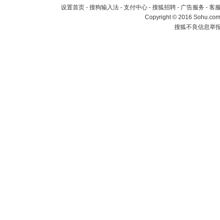
设置首页
-
搜狗输入法
-
支付中心
-
搜狐招聘
-
广告服务
-
客
Copyright
©
2016 Sohu.com 
搜狐不良信息举