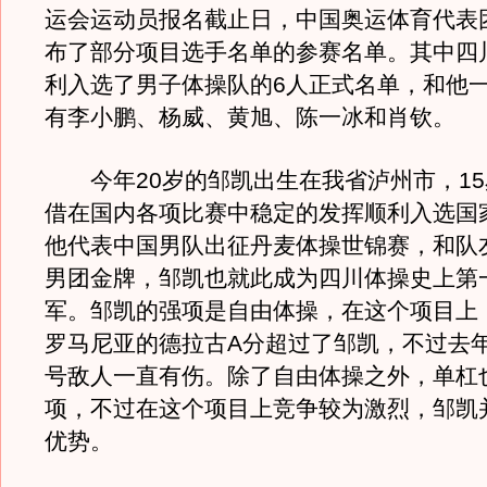
运会运动员报名截止日，中国奥运体育代表
布了部分项目选手名单的参赛名单。其中四
利入选了男子体操队的6人正式名单，和他
有李小鹏、杨威、黄旭、陈一冰和肖钦。
今年20岁的邹凯出生在我省泸州市，15
借在国内各项比赛中稳定的发挥顺利入选国家
他代表中国男队出征丹麦体操世锦赛，和队
男团金牌，邹凯也就此成为四川体操史上第
军。邹凯的强项是自由体操，在这个项目上
罗马尼亚的德拉古A分超过了邹凯，不过去
号敌人一直有伤。除了自由体操之外，单杠
项，不过在这个项目上竞争较为激烈，邹凯
优势。