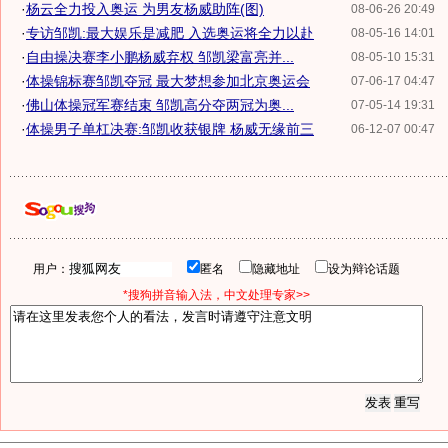
·
杨云全力投入奥运 为男友杨威助阵(图)
08-06-26 20:49
·
专访邹凯:最大娱乐是减肥 入选奥运将全力以赴
08-05-16 14:01
·
自由操决赛李小鹏杨威弃权 邹凯梁富亮并...
08-05-10 15:31
·
体操锦标赛邹凯夺冠 最大梦想参加北京奥运会
07-06-17 04:47
·
佛山体操冠军赛结束 邹凯高分夺两冠为奥...
07-05-14 19:31
·
体操男子单杠决赛:邹凯收获银牌 杨威无缘前三
06-12-07 00:47
用户：
匿名
隐藏地址
设为辩论话题
*搜狗拼音输入法，中文处理专家>>