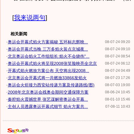
[
我来说两句
]
相关新闻
·
奥运会开幕式焰火方案揭秘 五环标志辉映...
08-07-24 09:20
·
奥运会开幕式当晚 三万多焰火装点京城夜...
08-07-24 09:10
·
北京奥运会焰火工作组组长:焰火不会烧伤"...
08-07-24 08:54
·
奥运会开幕式焰火将呈现2008张笑脸映亮全北京
08-07-24 06:12
·
开幕式焰火燃放方案公布 天空将出现2008...
08-07-24 04:49
·
北京奥运会开幕式将一共燃放33866发焰火
08-07-23 17:26
·
奥运会火炬接力西安站传递方案及传递路线(图)
08-07-03 19:00
·
2008年北京奥运会残奥会期间交通保障方案
08-06-24 10:45
·
秦腔焰火震撼世界 张艺谋解密奥运会开幕...
08-01-10 15:46
·
主创人员透露奥运开幕式细节 焰火方案共...
07-08-11 10:43