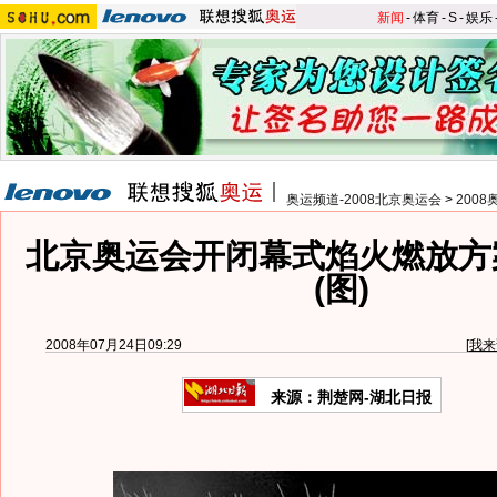
新闻
-
体育
-
S
-
娱乐
奥运频道-2008北京奥运会
>
200
北京奥运会开闭幕式焰火燃放方
(图)
2008年07月24日09:29
[
我来
来源：荆楚网-湖北日报