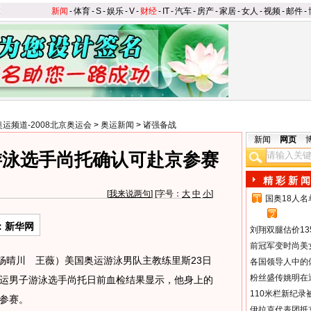
新闻
-
体育
-
S
-
娱乐
-
V
-
财经
-
IT
-
汽车
-
房产
-
家居
-
女人
-
视频
-
邮件
-
奥运频道-2008北京奥运会
>
奥运新闻
>
诸强备战
新闻
网页
游泳选手尚托确认可赴京参赛
精 彩 新 闻
[
我来说两句
] [字号：
大
中
小
]
国奥18人
1
2
：新华网
刘翔双腿估价13
前冠军变时尚美
晴川 王薇）美国奥运游泳男队主教练里斯23日
各国领导人中的
粉丝盛传姚明在通
运男子游泳选手尚托日前血检结果显示，他身上的
110米栏新纪录
参赛。
伊拉克代表团抵京