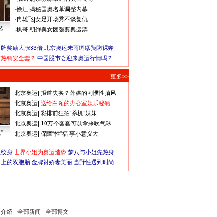
·
徐江
|
揭秘国奥名单调整内幕
·
冉雄飞
|
女足开场秀不谈复仇
装
·
棋哥
|
朝鲜美女团强要奥运票
牌奖励大涨33倍
北京奥运未雨绸缪预防裸奔
何热销安全套？
中国股市会迎来奥运行情吗？
更多>>
北京奥运
|
报道失实？外媒的习惯性抽风
北京奥运
|
送给白领的办公室娱乐秘籍
北京奥运
|
彩排前狂拍“杀机”妹妹
北京奥运
|
10万个套套可以拿来吹气球
”
北京奥运
|
保障“性”福 事小意义大
猛纹身
世界小姐为奥运造势
梦八与小姐先热身
会上的双胞胎
金牌衬娇妻美丽
当野性遇到时尚
司介绍
-
全部新闻
-
全部博文