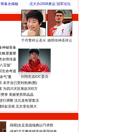
方筹备全揭秘
·
北大办2008奥运·冠军论坛
于丹擎祥云圣火
姚明传神圣祥云
体 育 热 点
备神秘装备
比略显萎靡
杰全情传递
八宝饭”
写生命奇迹
刘翔竞选IOC委员
杀气”重
 未开业已受到热捧(图)
 为四川灾区筹款300万
获赞誉 美丽更胜郭晶晶
进行调整 沈元龙有望复活
揽8金没戏 北京变化很大
·
段暄
|
女足首战瑞典以巧求胜
·
张斌
|
北京教练锻造的美国传奇