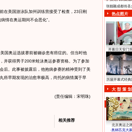
张靓颖成都传圣
在美国游泳队加州训练营接受了检查，23日刚
热点图片
的病情在奥运期间不会恶化”。
开幕日天安门
美国奥运选拔赛前被确诊患有癌症的。但当时他
，并获得男子200米蛙泳奥运参赛资格。为了参加
会后。此事被披露后，他抱病参赛的精神受到了美
丸癌早期发现的治愈率极高，尚托的病情属于早
历届开幕式经典
大 型 策 划
(责任编辑：宋明珠)
相关推荐
北京奥运之
·
奥林匹克大