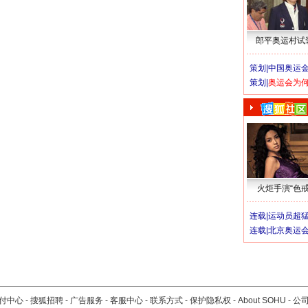
郎平奥运村试
策划|
中国奥运金
策划|
奥运会为
火炬手演“色戒
连载|
运动员超
连载|
北京奥运
付中心
-
搜狐招聘
-
广告服务
-
客服中心
-
联系方式
-
保护隐私权
-
About SOHU
-
公