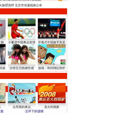
8
火振臂高呼 北京市传递线路公布
升旗
小董进中国奥运首球
开幕式中国旗手风采
回放
沙排宝贝热辣性感
游戏：和刘翔比跨栏
路
点亮我的奥运
圣火到我家
家庭
·
五环下的遗憾