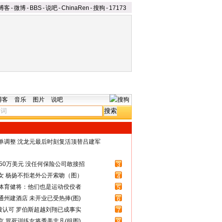
博客
-
微博
-
BBS
-
说吧
-
ChinaRen
-
搜狗
-
17173
博客
音乐
图片
说吧
名单调整 沈龙元最后时刻复活顶替吕建军
50万美元 没任何保险公司敢接招
3
女 杨扬不拒老外公开索吻（图）
4
体育健将：他们也是运动佼佼者
5
州建酒店 未开业已受热捧(图)
6
被认可 罗伯斯超越刘翔已成事实
7
 冒死训练女将秀美非凡(组图)