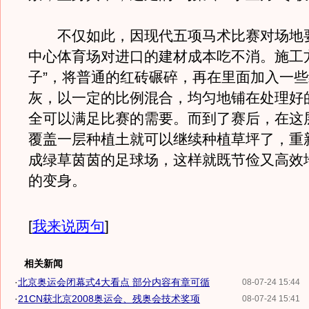
不仅如此，因现代五项马术比赛对场地
中心体育场对进口的建材成本吃不消。施工
子”，将普通的红砖碾碎，再在里面加入一
灰，以一定的比例混合，均匀地铺在处理好
全可以满足比赛的需要。而到了赛后，在这
覆盖一层种植土就可以继续种植草坪了，重
成绿草茵茵的足球场，这样就既节俭又高效
的变身。
[
我来说两句
]
相关新闻
·
北京奥运会闭幕式4大看点 部分内容有章可循
08-07-24 15:44
·
21CN获北京2008奥运会、残奥会技术奖项
08-07-24 15:41