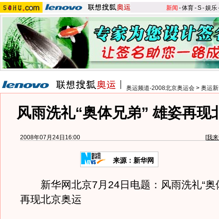
新闻
-
体育
-
S
-
娱乐
奥运频道-2008北京奥运会
>
奥运新
风雨洗礼“奥体兄弟” 雄姿再现
2008年07月24日16:00
[
我来
来源：新华网
新华网北京7月24日电题：风雨洗礼“奥体
再现北京奥运