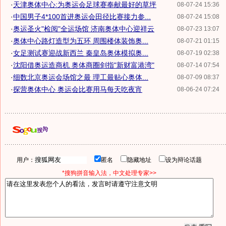
·
天津奥体中心:为奥运会足球赛奉献最好的草坪
08-07-24 15:36
·
中国男子4*100首进奥运会田径比赛接力参...
08-07-24 15:08
·
奥运圣火"检阅"全运场馆 济南奥体中心迎祥云
08-07-23 13:07
·
奥体中心路灯造型为五环 周围楼体装饰奥...
08-07-21 01:15
·
女足测试赛迎战新西兰 秦皇岛奥体模拟奥...
08-07-19 02:38
·
沈阳借奥运造商机 奥体商圈剑指"新财富港湾"
08-07-14 07:54
·
细数北京奥运会场馆之最 理工最贴心奥体...
08-07-09 08:37
·
探营奥体中心 奥运会比赛用马每天吃夜宵
08-06-24 07:24
用户：
匿名
隐藏地址
设为辩论话题
*搜狗拼音输入法，中文处理专家>>