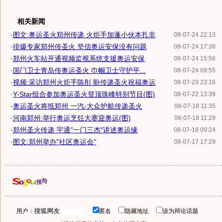
相关新闻
·
图文:奥运圣火郑州传递 火炬手加蓬小伙本扎非
08-07-24 22:13
·
排爆专家郑州传圣火 坚信奥运安保没有问题
08-07-24 17:38
·
郑州火车站开通视频监视系统支援奥运安保
08-07-24 15:56
·
国门卫士青岛传奥运圣火 巾帼卫士守护平...
08-07-24 09:55
·
视频:采访郑州火炬手陈彤 盼传递圣火祝福奥运
08-07-23 23:16
·
Y-Star组合参加奥运圣火登顶珠峰特别节目(图)
08-07-22 13:39
·
奥运圣火将抵郑州 一汽-大众护航传递圣火
08-07-18 11:35
·
河南郑州:举行奥运烹饪大赛迎奥运(图)
08-07-18 11:29
·
郑州圣火传递 宇通"一门三杰"讲述奥运缘
08-07-18 09:24
·
图文:郑州举办"社区奥运会"
08-07-17 17:29
用户：
匿名
隐藏地址
设为辩论话题