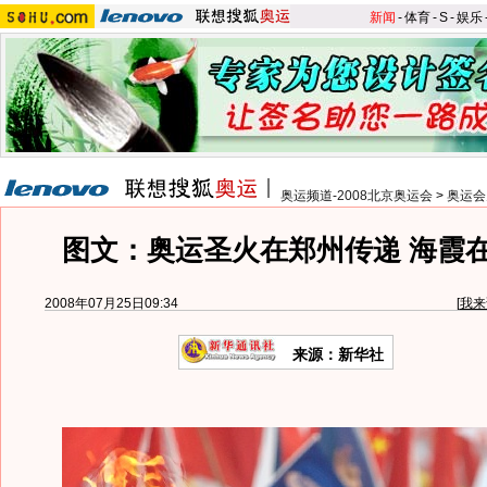
新闻
-
体育
-
S
-
娱乐
奥运频道-2008北京奥运会
>
奥运会
图文：奥运圣火在郑州传递 海霞
2008年07月25日09:34
[
我来
来源：新华社