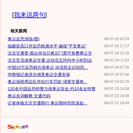
[
我来说两句
]
相关新闻
·
奥运反恐演练(图)
08-07-25 03:33
·
福建提高口岸反恐检测水平 确保"平安奥运"
08-07-24 17:17
·
北京交通委:观众持当日奥运门票可免费乘公交
08-07-24 13:18
·
北京官员谈奥运交通:运动员五环内半小时到达
08-07-24 11:03
·
中国10万反恐精兵保奥运 动员民众识别恐...
08-07-24 07:55
·
华商报记者进京感受奥运交通安保
08-07-24 07:40
·
奥运场馆周边乱停自行车罚款 堵塞交通将...
08-07-24 01:15
·
120名中国反恐特警力保奥运安全 约10名女特警
08-07-23 16:18
·
奥运名词解释:交通代码
08-07-22 18:58
·
记者体验北京交通限行 奥运期间市民该如...
08-07-21 18:43