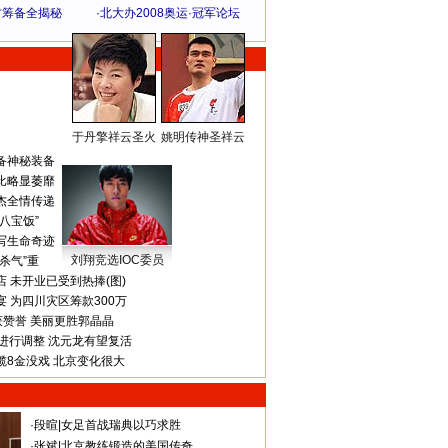
方筹备全揭秘
·
北大办2008奥运·冠军论坛
于丹擎祥云圣火
姚明传神圣祥云
体 育 热 点
备神秘装备
比略显萎靡
杰全情传递
八宝饭”
写生命奇迹
刘翔竞选IOC委员
杀气”重
 未开业已受到热捧(图)
 为四川灾区筹款300万
获赞誉 美丽更胜郭晶晶
进行调整 沈元龙有望复活
揽8金没戏 北京变化很大
·
段暄
|
女足首战瑞典以巧求胜
·
张斌
|
北京教练锻造的美国传奇