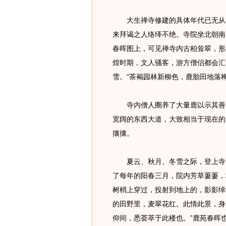
大生禅寺修建的具体年代已无从考
来拜谒之人络绎不绝。寺院坐北朝南
春晖图上，可见禅寺内古柏耸翠，形
煌时期，文人骚客，游方僧侣都会汇
雪。“茶褐园林新柳色，鹿胎田地落
寺内僧人圈养了大量鹿以示其善。
宽阔的东西大道，大致相当于现在的
攘攘。
夏云、秋月、冬雪之际，登上寺内
了每年的阳春三月，院内芳草萋萋，
树梢上穿过，投射到地上的，影影绰
的田野里，麦翠花红。此情此景，身
仰间，悉荟萃于此楼也。”鹿苑春晖