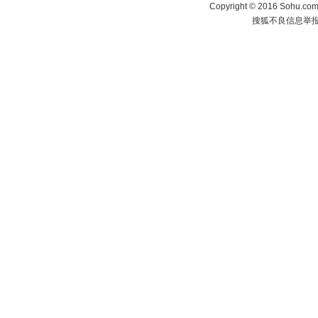
Copyright
©
2016 Sohu.com 
搜狐不良信息举