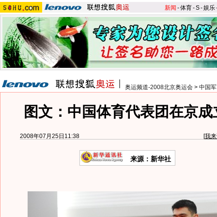
新闻
-
体育
-
S
-
娱乐
奥运频道-2008北京奥运会
>
中国军
图文：中国体育代表团在京成
2008年07月25日11:38
[
我来
来源：新华社