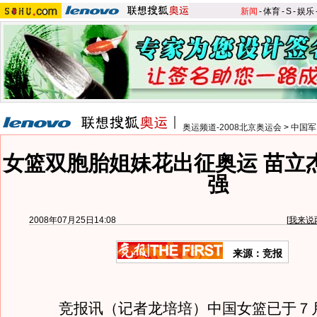
新闻
-
体育
-
S
-
娱乐
奥运频道-2008北京奥运会
>
中国军
女篮双胞胎姐妹花出征奥运 苗立
强
2008年07月25日14:08
[
我来说
来源：竞报
竞报讯（记者龙培培）中国女篮已于７