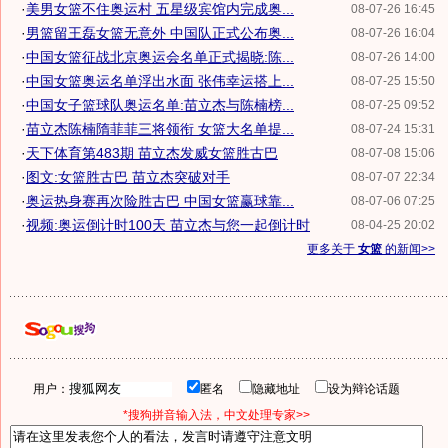
·
美男女篮不住奥运村 五星级宾馆内完成奥...
08-07-26 16:45
·
男篮留王磊女篮无意外 中国队正式公布奥...
08-07-26 16:04
·
中国女篮征战北京奥运会名单正式揭晓:陈...
08-07-26 14:00
·
中国女篮奥运名单浮出水面 张伟幸运搭上...
08-07-25 15:50
·
中国女子篮球队奥运名单:苗立杰与陈楠榜...
08-07-25 09:52
·
苗立杰陈楠隋菲菲三将领衔 女篮大名单提...
08-07-24 15:31
·
天下体育第483期 苗立杰发威女篮胜古巴
08-07-08 15:06
·
图文:女篮胜古巴 苗立杰突破对手
08-07-07 22:34
·
奥运热身赛再次险胜古巴 中国女篮赢球靠...
08-07-06 07:25
·
视频:奥运倒计时100天 苗立杰与您一起倒计时
08-04-25 20:02
更多关于
女篮
的新闻>>
用户：
匿名
隐藏地址
设为辩论话题
*搜狗拼音输入法，中文处理专家>>