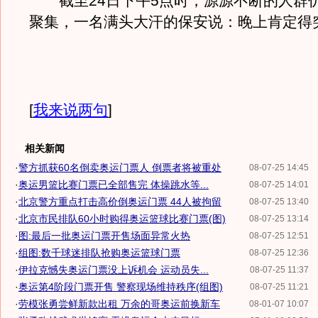
截至24日下午5点时，源源不断的人群
聚集，一名满头大汗的保安说：晚上肯定得
[
我来说两句
]
相关新闻
·
警方抓获60名倒卖奥运门票人 倒票者将被重处
08-07-25 14:45
·
奥运男篮比赛门票已全部售完 体操跳水等...
08-07-25 14:01
·
北京警方重点打击高价倒奥运门票 44人被拘留
08-07-25 13:40
·
北京市民排队60小时购得奥运篮球比赛门票(图)
08-07-25 13:14
·
图:最后一批奥运门票开售场面异常火热
08-07-25 12:51
·
组图:数千球迷排队抢购奥运篮球门票
08-07-25 12:36
·
伊拉克憾失奥运门票没上诉机会 运动员失...
08-07-25 11:37
·
奥运第4阶段门票开售 警察现场维持秩序(组图)
08-07-25 11:21
·
劳模张勇尝鲜新款出租 万余的哥奥运前换新车
08-01-07 10:07