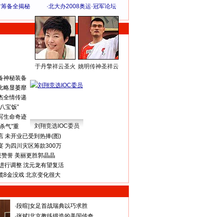
方筹备全揭秘
·
北大办2008奥运·冠军论坛
于丹擎祥云圣火
姚明传神圣祥云
体 育 热 点
备神秘装备
比略显萎靡
杰全情传递
八宝饭”
写生命奇迹
刘翔竞选IOC委员
杀气”重
 未开业已受到热捧(图)
 为四川灾区筹款300万
获赞誉 美丽更胜郭晶晶
进行调整 沈元龙有望复活
揽8金没戏 北京变化很大
·
段暄
|
女足首战瑞典以巧求胜
·
张斌
|
北京教练锻造的美国传奇