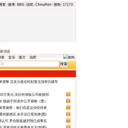
博客
-
微博
-
BBS
-
说吧
-
ChinaRen
-
搜狗
-
17173
新消息
博客
音乐
图片
说吧
名单调整 沈龙元最后时刻复活顶替吕建军
50万美元 没任何保险公司敢接招
3
女 杨扬不拒老外公开索吻（图）
4
体育健将：他们也是运动佼佼者
5
州建酒店 未开业已受热捧(图)
6
被认可 罗伯斯超越刘翔已成事实
7
 冒死训练女将秀美非凡(组图)