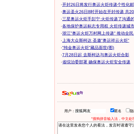
·
开封26日将发行奥运火炬传递个性化
·
奥运圣火26日8时开始在开封传递 共208
·
三星奥运火炬手彭宁:火炬传递了沟通
·
各地保护奥运标志专用权 火炬传递城市加
·
浙江"奥运火炬万村网上传递" 推动全
·
上海大众斯柯达 圣邀"奥运祥云火炬"
·
"纯金奥运火炬"藏品面世(图)
·
7月28日起 去斯柯达与奥运火炬合影
·
省综治委部署 确保奥运火炬安全传递
用户：
匿名
*搜狗拼音输入法，中文处理