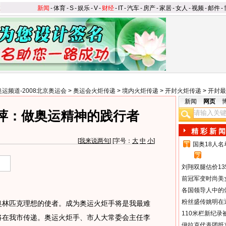
新闻
-
体育
-
S
-
娱乐
-
V
-
财经
-
IT
-
汽车
-
房产
-
家居
-
女人
-
视频
-
邮件
-
奥运频道-2008北京奥运会
>
奥运会火炬传递
>
境内火炬传递
>
开封火炬传递
>
开封最
新闻
网页
萍：做奥运精神的践行者
精 彩 新 闻
[
我来说两句
] [字号：
大
中
小
]
国奥18人
1
2
刘翔双腿估价13
前冠军变时尚美
各国领导人中的
粉丝盛传姚明在通
林匹克理想的使者。成为奥运火炬手将是我最难
110米栏新纪录
炬将在我市传递。奥运火炬手、市人大常委会主任李
伊拉克代表团抵京