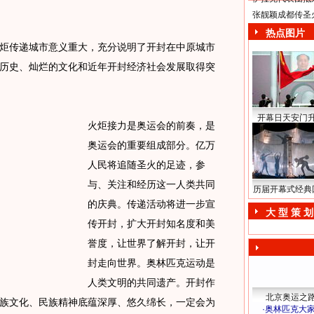
张靓颖成都传圣
热点图片
传递城市意义重大，充分说明了开封在中原城市
历史、灿烂的文化和近年开封经济社会发展取得突
开幕日天安门
火炬接力是奥运会的前奏，是
奥运会的重要组成部分。亿万
人民将追随圣火的足迹，参
与、关注和经历这一人类共同
历届开幕式经典
的庆典。传递活动将进一步宣
大 型 策 划
传开封，扩大开封知名度和美
誉度，让世界了解开封，让开
封走向世界。奥林匹克运动是
人类文明的共同遗产。开封作
北京奥运之
族文化、民族精神底蕴深厚、悠久绵长，一定会为
·
奥林匹克大