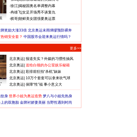
·
徐江
|
揭秘国奥名单调整内幕
·
冉雄飞
|
女足开场秀不谈复仇
装
·
棋哥
|
朝鲜美女团强要奥运票
牌奖励大涨33倍
北京奥运未雨绸缪预防裸奔
何热销安全套？
中国股市会迎来奥运行情吗？
更多>>
北京奥运
|
报道失实？外媒的习惯性抽风
北京奥运
|
送给白领的办公室娱乐秘籍
北京奥运
|
彩排前狂拍“杀机”妹妹
北京奥运
|
10万个套套可以拿来吹气球
”
北京奥运
|
保障“性”福 事小意义大
猛纹身
世界小姐为奥运造势
梦八与小姐先热身
会上的双胞胎
金牌衬娇妻美丽
当野性遇到时尚