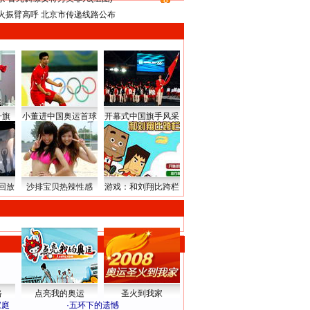
8
火振臂高呼 北京市传递线路公布
升旗
小董进中国奥运首球
开幕式中国旗手风采
回放
沙排宝贝热辣性感
游戏：和刘翔比跨栏
路
点亮我的奥运
圣火到我家
家庭
·
五环下的遗憾