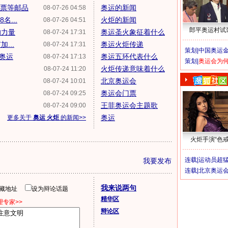
邮票等邮品
奥运的新闻
08-07-26 04:58
名...
火炬的新闻
08-07-26 04:51
郎平奥运村试
的力量
奥运圣火象征着什么
08-07-24 17:31
...
奥运火炬传递
08-07-24 17:31
策划|
中国奥运金
民奥运
奥运五环代表什么
08-07-24 17:13
策划|
奥运会为
火炬传递意味着什么
08-07-24 11:20
北京奥运会
08-07-24 10:01
奥运会门票
08-07-24 09:25
王菲奥运会主题歌
08-07-24 09:00
奥运
更多关于
奥运 火炬
的新闻>>
火炬手演“色戒
连载|
运动员超
我要发布
连载|
北京奥运
我来说两句
隐藏地址
设为辩论话题
精华区
专家>>
辩论区