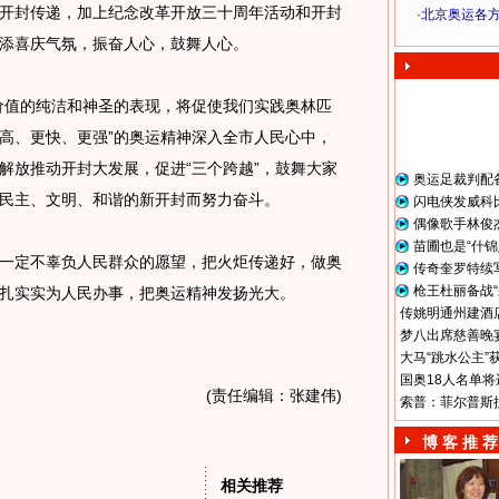
开封传递，加上纪念改革开放三十周年活动和开封
·
北京奥运各
奥 运 视 频
添喜庆气氛，振奋人心，鼓舞人心。
值的纯洁和神圣的表现，将促使我们实践奥林匹
更高、更快、更强”的奥运精神深入全市人民心中，
解放推动开封大发展，促进“三个跨越”，鼓舞大家
奥运足裁判配
民主、文明、和谐的新开封而努力奋斗。
闪电侠发威科
偶像歌手林俊
苗圃也是“什锦
定不辜负人民群众的愿望，把火炬传递好，做奥
传奇奎罗特续
枪王杜丽备战“
扎实实为人民办事，把奥运精神发扬光大。
传姚明通州建酒店
梦八出席慈善晚宴
大马“跳水公主”
国奥18人名单将
(责任编辑：张建伟)
索普：菲尔普斯
博 客 推 荐
相关推荐