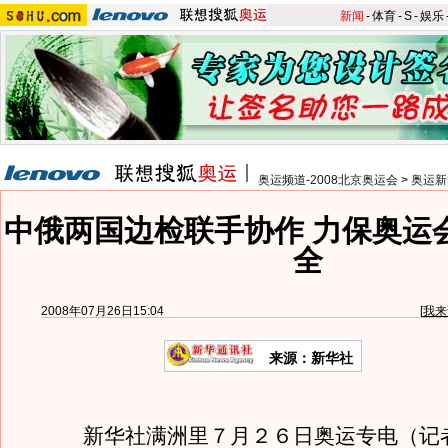
新闻
-
体育
-
S
-
娱乐
奥运频道-2008北京奥运会
>
奥运新
中俄两国边检联手协作 力保奥运
全
2008年07月26日15:04
[
我来
来源：新华社
新华社满洲里７月２６日奥运专电（记