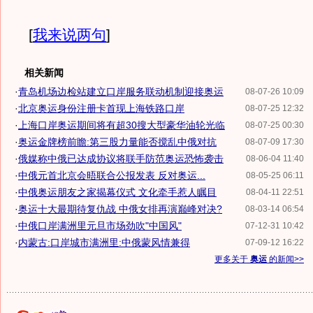
[
我来说两句
]
相关新闻
·
青岛机场边检站建立口岸服务联动机制迎接奥运
08-07-26 10:09
·
北京奥运身份注册卡首现上海铁路口岸
08-07-25 12:32
·
上海口岸奥运期间将有超30搜大型豪华油轮光临
08-07-25 00:30
·
奥运金牌榜前瞻:第三股力量能否搅乱中俄对抗
08-07-09 17:30
·
俄媒称中俄已达成协议将联手防范奥运恐怖袭击
08-06-04 11:40
·
中俄元首北京会晤联合公报发表 反对奥运...
08-05-25 06:11
·
中俄奥运朋友之家揭幕仪式 文化牵手惹人瞩目
08-04-11 22:51
·
奥运十大最期待复仇战 中俄女排再演巅峰对决?
08-03-14 06:54
·
中俄口岸满洲里元旦市场劲吹"中国风"
07-12-31 10:42
·
内蒙古:口岸城市满洲里:中俄蒙风情兼得
07-09-12 16:22
更多关于
奥运
的新闻>>