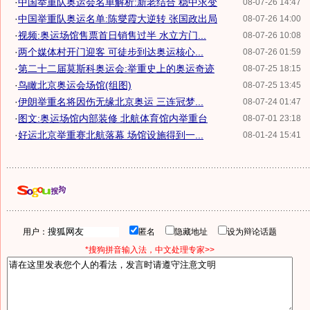
·
中国举重队奥运会名单解析:新老结合 稳中求变
08-07-26 14:47
·
中国举重队奥运名单:陈燮霞大逆转 张国政出局
08-07-26 14:00
·
视频:奥运场馆售票首日销售过半 水立方门...
08-07-26 10:08
·
两个媒体村开门迎客 可徒步到达奥运核心...
08-07-26 01:59
·
第二十二届莫斯科奥运会:举重史上的奥运奇迹
08-07-25 18:15
·
鸟瞰北京奥运会场馆(组图)
08-07-25 13:45
·
伊朗举重名将因伤无缘北京奥运 三连冠梦...
08-07-24 01:47
·
图文:奥运场馆内部装修 北航体育馆内举重台
08-07-01 23:18
·
好运北京举重赛北航落幕 场馆设施得到一...
08-01-24 15:41
用户：
匿名
隐藏地址
设为辩论话题
*搜狗拼音输入法，中文处理专家>>