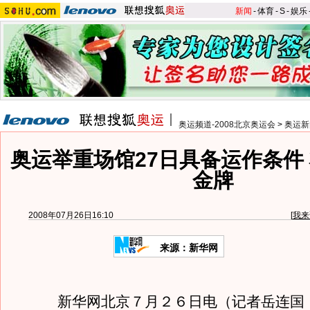
新闻
-
体育
-
S
-
娱乐
奥运频道-2008北京奥运会
>
奥运新
奥运举重场馆27日具备运作条件 
金牌
2008年07月26日16:10
[
我来
来源：新华网
新华网北京７月２６日电（记者岳连国