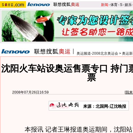
新闻
-
体育
-
S
-
娱乐
奥运频道-2008北京奥运会
>
奥运新
沈阳火车站设奥运售票专口 持门
票
2008年07月26日16:59
[
我来
来源：北国网-辽沈晚报
本报讯 记者王琳报道奥运期间，沈阳站