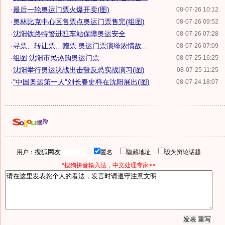
·
最后一轮奥运门票火爆开卖(图)
08-07-26 10:12
·
奥林比克中心区售票点奥运门票售完(组图)
08-07-26 09:52
·
沈阳铁路特警进驻车站保障奥运安全
08-07-26 07:28
·
寻票、转让票、赠票 奥运门票演绎浓情故...
08-07-26 07:09
·
组图:沈阳市民热购奥运门票
08-07-25 16:25
·
沈阳举行奥运决战出击暨反恐实战演习(图)
08-07-25 11:25
·
"中国奥运第一人"刘长春史料在沈阳展出(图)
08-07-24 18:07
用户：
匿名
隐藏地址
设为辩论话题
*搜狗拼音输入法，中文处理专家>>