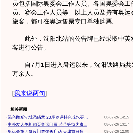
员包括国际奥委会工作人员、各国奥委会工
员、赛会工作人员等。以上人员及持有奥运
旅客，都可在奥运售票专口单独购票。
此外，沈阳北站的公告牌已经采取中英
客进行公告。
自7月1日进入暑运以来，沈阳铁路局共发
万余人。
[
我来说两句
]
相关新闻
·
绿色雕塑沈城添俏意 20座奥运特色花坛亮...
08-07-26 14:15
·
中外友人争相购买奥运门票 苦苦等待为参...
08-07-26 13:17
·
奥运会第四阶段门票销售启动 天津首日售...
08-07-26 12:00