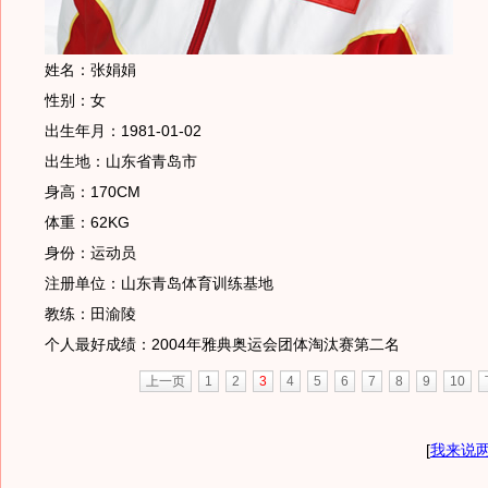
姓名：张娟娟
性别：女
出生年月：1981-01-02
出生地：山东省青岛市
身高：170CM
体重：62KG
身份：运动员
注册单位：山东青岛体育训练基地
教练：田渝陵
个人最好成绩：2004年雅典奥运会团体淘汰赛第二名
上一页
1
2
3
4
5
6
7
8
9
10
[
我来说