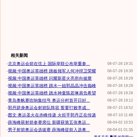
相关新闻
·
北京奥运会箭在弦上 国际举联公布举重参...
08-07-28 19:31
·
视频:中国奥运英雄榜 跳板领军人何冲捍卫荣耀
08-07-28 19:30
·
视频:中国奥运英雄榜 闪耀新星火亮所向披靡
08-07-28 19:29
·
视频:中国奥运英雄榜 跳水一姐郭晶晶冲击巅峰
08-07-28 19:29
·
视频:中国奥运英雄榜 跳水神童陈若琳肩负希望
08-07-28 19:28
·
青岛奥帆赛吹响集结号 奥运分村首开日好...
08-07-28 19:12
·
郭丹跻身奥运会射箭队阵容 誓要打败李成...
08-07-15 18:52
·
图文:奥运圣火在赤峰传递 火炬手郭丹正在传递
08-07-10 11:48
·
薛海峰获射箭参赛席位 新疆获第五张奥运...
08-04-02 10:53
·
男子射箭奥运会选拔赛 薛海峰提前入选奥...
08-04-01 01:35