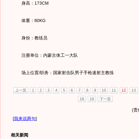
身高：173CM
体重：80KG
身份：教练员
注册单位：内蒙古体工一大队
场上位置/职务：国家射击队男子手枪速射主教练
上一页
1
2
3
4
5
6
7
8
9
10
11
12
13
18
19
下一页
(责
[
我来说两句
]
相关新闻