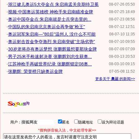
·
浙江健儿奥运5大夺金点 朱启南孟关良期待卫冕
08-07-26 05:50
·
视频:中国奥运英雄榜 神枪手朱启南瞄准金牌
08-07-25 18:49
·
奥运中国夺金点:朱启南就是士兵突击里的...
08-07-23 08:56
·
中国队的朱启南北京奥运会再争做"枪王"
08-07-12 12:51
·
奥运冠军朱启南—"80后"温州人 没什么不可能
08-07-10 11:35
·
奥运射击首金争夺激烈 朱启南突破"主场劣势"
08-07-10 09:55
·
30岁老将亦有奥运梦想 张鹏辉最想要那块金牌
08-07-09 07:09
·
男子25米手枪速射决赛 张鹏辉刘忠生获奥...
08-03-13 20:53
·
江苏神枪手再破世界纪录 张鹏辉锁定08奥...
08-03-10 09:15
·
张鹏辉: 荣誉榜只缺奥运金牌
07-05-08 11:52
更多关于
奥运
的新闻>>
用户：
匿名
隐藏地址
设为辩论话题
*搜狗拼音输入法，中文处理专家>>