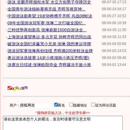
·
游泳:吴鹏齐晖领衔水军 水立方创男子夺牌历史
08-07-26 17:13
·
全国青年游泳锦标赛将开战 齐晖等将穿神...
08-06-24 04:17
·
中国游泳新希望:19岁孙晔携手齐晖 共战08蛙泳
08-05-27 10:52
·
08年全国游泳冠军赛:张琳二次打破全国纪...
08-04-06 10:39
·
三秒优势再创新高 张琳刷新1500自游泳全...
08-04-05 11:35
·
上海游泳展望奥运:多点开花 孙晔齐晖恐同出战
08-04-05 11:33
·
破游泳全国纪录赢哭小兄弟 张琳:我想奥运夺牌
08-04-04 05:00
·
游泳冠军赛张琳再创佳绩 齐晖摘200米蛙泳金牌
08-04-03 14:53
·
奥运游泳选拔赛:14岁小将湖南小将压齐晖(图)
08-04-02 09:46
·
决赛次日综述:张琳欧阳夺金 齐晖爆冷不敌小将
08-04-01 13:44
用户：
匿名
隐藏地址
设为辩论话题
*搜狗拼音输入法，中文处理专家>>