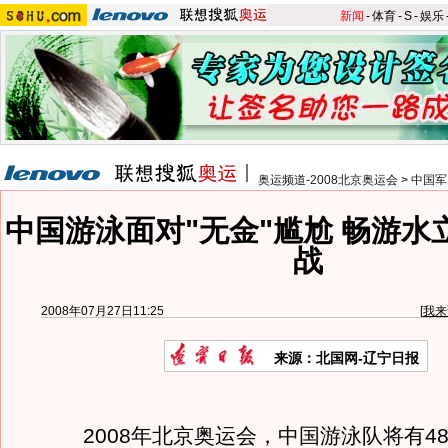
新闻
-
体育
-
S
-
娱乐
奥运频道-2008北京奥运会
>
中国军
中国游泳面对"无金"尴尬 畅游水
战
2008年07月27日11:25
[
我来
来源：北国网-辽宁日报
2008年北京奥运会，中国游泳队将有4