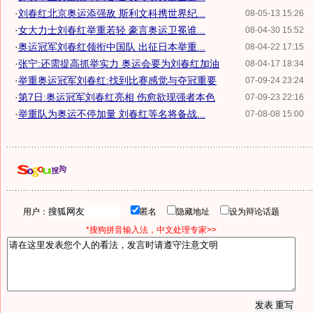
·
刘春红北京奥运添强敌 斯利文科携世界纪...
08-05-13 15:26
·
女大力士刘春红举重若轻 豪言奥运卫冕谁...
08-04-30 15:52
·
奥运冠军刘春红领衔中国队 出征日本举重...
08-04-22 17:15
·
张宁:还需提高抓举实力 奥运会要为刘春红加油
08-04-17 18:34
·
举重奥运冠军刘春红:找到比赛感觉与夺冠重要
07-09-24 23:24
·
第7日:奥运冠军刘春红亮相 伤愈欲现强者本色
07-09-23 22:16
·
举重队为奥运不停加量 刘春红等名将备战...
07-08-08 15:00
用户：
匿名
隐藏地址
设为辩论话题
*搜狗拼音输入法，中文处理专家>>