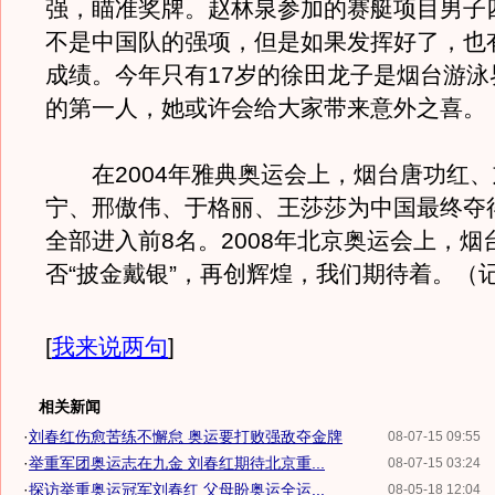
强，瞄准奖牌。赵林泉参加的赛艇项目男子
不是中国队的强项，但是如果发挥好了，也
成绩。今年只有17岁的徐田龙子是烟台游泳
的第一人，她或许会给大家带来意外之喜。
在2004年雅典奥运会上，烟台唐功红、
宁、邢傲伟、于格丽、王莎莎为中国最终夺
全部进入前8名。2008年北京奥运会上，烟
否“披金戴银”，再创辉煌，我们期待着。（
[
我来说两句
]
相关新闻
·
刘春红伤愈苦练不懈怠 奥运要打败强敌夺金牌
08-07-15 09:55
·
举重军团奥运志在九金 刘春红期待北京重...
08-07-15 03:24
·
探访举重奥运冠军刘春红 父母盼奥运全运...
08-05-18 12:04