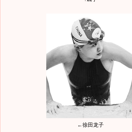
←徐田龙子