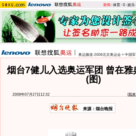
新闻
-
体育
-
S
-
娱乐
奥运频道-2008北京奥运会
>
中国军
烟台7健儿入选奥运军团 曾在雅
(图)
2008年07月27日12:32
[
我来
来源：烟台晚报